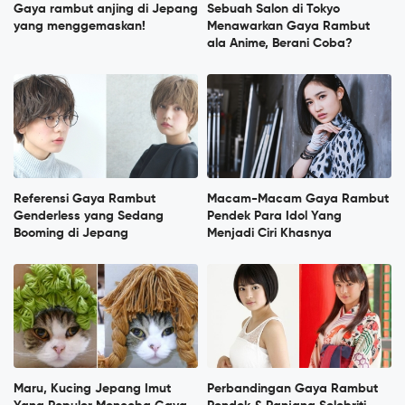
Gaya rambut anjing di Jepang
Sebuah Salon di Tokyo
yang menggemaskan!
Menawarkan Gaya Rambut
ala Anime, Berani Coba?
Referensi Gaya Rambut
Macam-Macam Gaya Rambut
Genderless yang Sedang
Pendek Para Idol Yang
Booming di Jepang
Menjadi Ciri Khasnya
Maru, Kucing Jepang Imut
Perbandingan Gaya Rambut