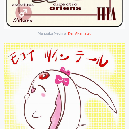
Mangaka Negima,
Ken Akamatsu