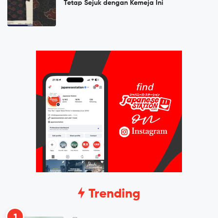
Tetap Sejuk dengan Kemeja Ini
Trending
1