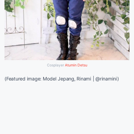
Cosplayer
Atumin Detsu
(Featured image: Model Jepang, Rinami | @rinamini)