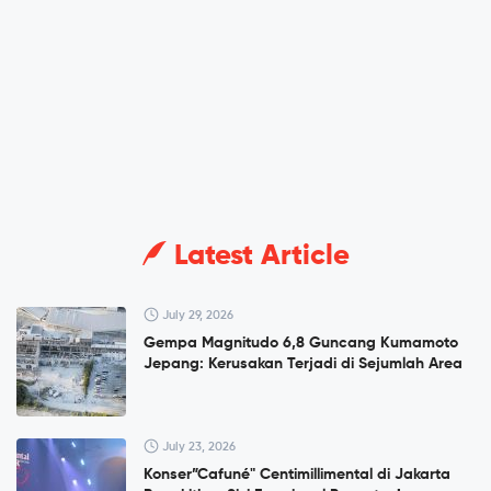
Latest Article
July 29, 2026
Gempa Magnitudo 6,8 Guncang Kumamoto
Jepang: Kerusakan Terjadi di Sejumlah Area
July 23, 2026
Konser”Cafuné" Centimillimental di Jakarta