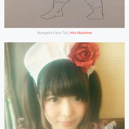
Mangaka Fairy Tail,
Hiro Mashima