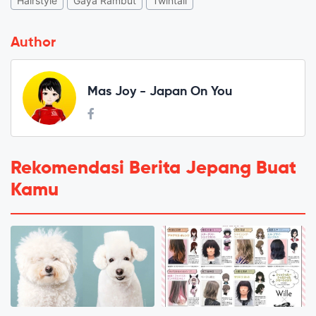
Hairstyle
Gaya Rambut
Twintail
Author
Mas Joy - Japan On You
Rekomendasi Berita Jepang Buat
Kamu