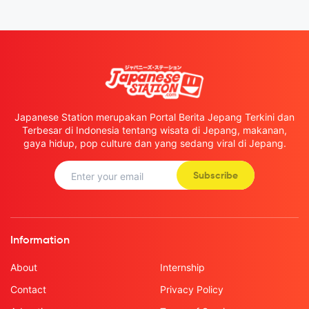
Japanese Station merupakan Portal Berita Jepang Terkini dan
Terbesar di Indonesia tentang wisata di Jepang, makanan,
gaya hidup, pop culture dan yang sedang viral di Jepang.
Subscribe
Information
About
Internship
Contact
Privacy Policy