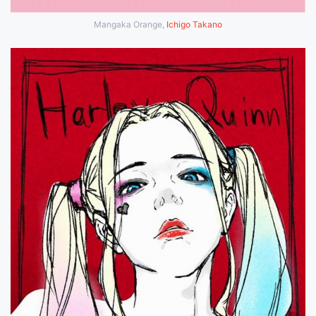
Mangaka Orange,
Ichigo Takano