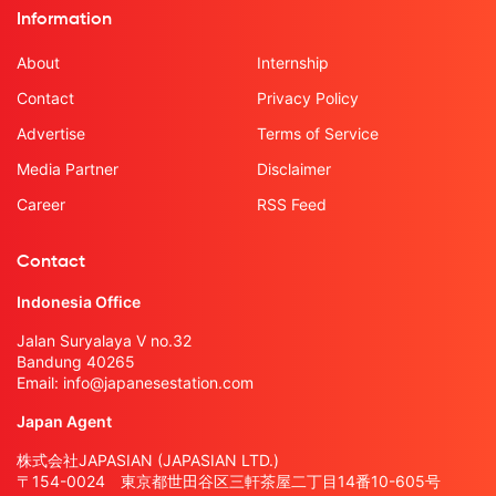
Information
About
Internship
Contact
Privacy Policy
Advertise
Terms of Service
Media Partner
Disclaimer
Career
RSS Feed
Contact
Indonesia Office
Jalan Suryalaya V no.32
Bandung 40265
Email:
info@japanesestation.com
Japan Agent
株式会社JAPASIAN (JAPASIAN LTD.)
〒154-0024 東京都世田谷区三軒茶屋二丁目14番10-605号