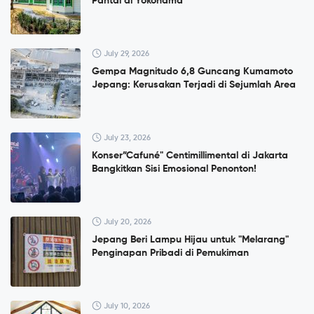
Pantai di Yokohama
July 29, 2026
Gempa Magnitudo 6,8 Guncang Kumamoto
Jepang: Kerusakan Terjadi di Sejumlah Area
July 23, 2026
Konser”Cafuné" Centimillimental di Jakarta
Bangkitkan Sisi Emosional Penonton!
July 20, 2026
Jepang Beri Lampu Hijau untuk "Melarang"
Penginapan Pribadi di Pemukiman
July 10, 2026