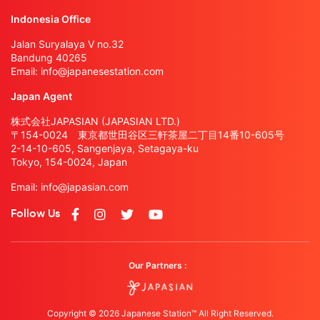
Indonesia Office
Jalan Suryalaya V no.32
Bandung 40265
Email:
info@japanesestation.com
Japan Agent
株式会社JAPASIAN (JAPASIAN LTD.)
〒154-0024 東京都世田谷区三軒茶屋二丁目14番10-605号
2-14-10-605, Sangenjaya, Setagaya-ku
Tokyo, 154-0024, Japan
Email:
info@japasian.com
Follow Us
Our Partners :
Copyright © 2026 Japanese Station™ All Right Reserved.