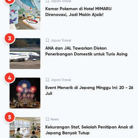
Japan Travel
Kamar Pokemon di Hotel MIMARU
Direnovasi, Jadi Makin Ajaib!
3
Japan Travel
ANA dan JAL Tawarkan Diskon
Penerbangan Domestik untuk Turis Asing
4
Japan Travel
Event Menarik di Jepang Minggu Ini: 20 - 26
Juli
5
News
Kekurangan Staf, Sekolah Penitipan Anak di
Jepang Banyak Tutup