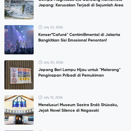
Jepang: Kerusakan Terjadi di Sejumlah Area
July 23, 2026
Konser”Cafuné" Centimillimental di Jakarta
Bangkitkan Sisi Emosional Penonton!
July 20, 2026
Jepang Beri Lampu Hijau untuk "Melarang"
Penginapan Pribadi di Pemukiman
July 10, 2026
Menelusuri Museum Sastra Endō Shūsaku,
Jejak Novel Silence di Nagasaki