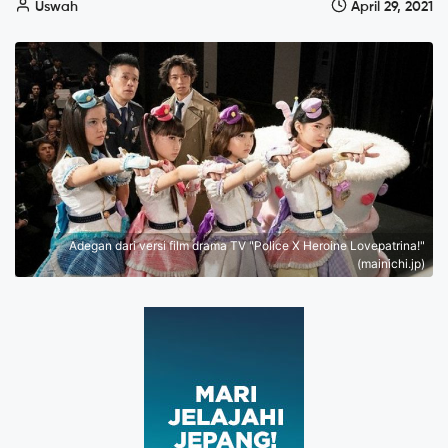
Uswah
April 29, 2021
Adegan dari versi film drama TV "Police X Heroine Lovepatrina!"
(mainichi.jp)