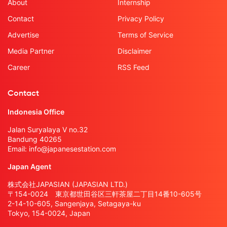
About
Internship
Contact
Privacy Policy
Advertise
Terms of Service
Media Partner
Disclaimer
Career
RSS Feed
Contact
Indonesia Office
Jalan Suryalaya V no.32
Bandung 40265
Email:
info@japanesestation.com
Japan Agent
株式会社JAPASIAN (JAPASIAN LTD.)
〒154-0024 東京都世田谷区三軒茶屋二丁目14番10-605号
2-14-10-605, Sangenjaya, Setagaya-ku
Tokyo, 154-0024, Japan