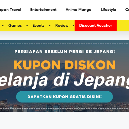
apan Travel
Entertainment
Anime Manga
Lifestyle
C
Games
Events
Review
Discount Voucher