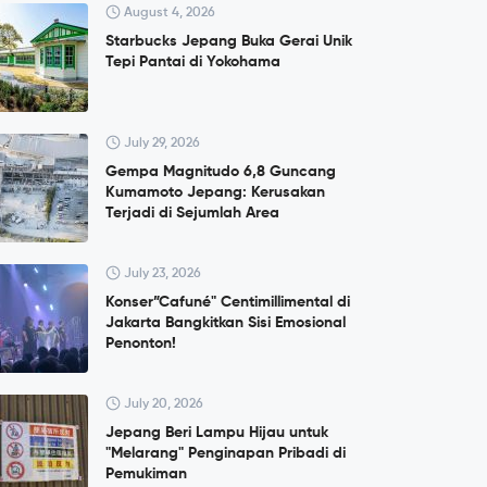
August 4, 2026
Starbucks Jepang Buka Gerai Unik
Tepi Pantai di Yokohama
July 29, 2026
Gempa Magnitudo 6,8 Guncang
Kumamoto Jepang: Kerusakan
Terjadi di Sejumlah Area
July 23, 2026
Konser”Cafuné" Centimillimental di
Jakarta Bangkitkan Sisi Emosional
Penonton!
July 20, 2026
Jepang Beri Lampu Hijau untuk
"Melarang" Penginapan Pribadi di
Pemukiman