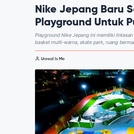
Nike Jepang Baru S
Playground Untuk Pu
Playground Nike Jepang ini memiliki lintasan
basket multi-warna, skate park, ruang berma
Unreal Is Me