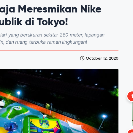
aja Meresmikan Nike
blik di Tokyo!
 lari yang berukuran sekitar 280 meter, lapangan
in, dan ruang terbuka ramah lingkungan!
October 12, 2020