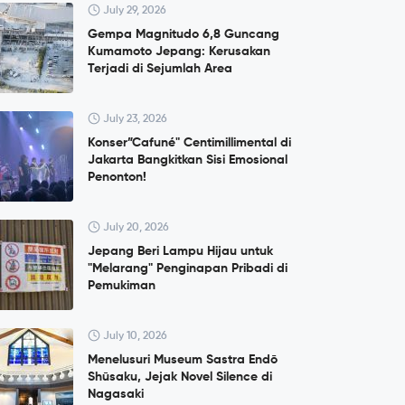
July 29, 2026
Gempa Magnitudo 6,8 Guncang
Kumamoto Jepang: Kerusakan
Terjadi di Sejumlah Area
July 23, 2026
Konser”Cafuné" Centimillimental di
Jakarta Bangkitkan Sisi Emosional
Penonton!
July 20, 2026
Jepang Beri Lampu Hijau untuk
"Melarang" Penginapan Pribadi di
Pemukiman
July 10, 2026
Menelusuri Museum Sastra Endō
Shūsaku, Jejak Novel Silence di
Nagasaki