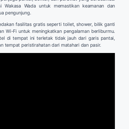
tai Wakasa Wada untuk memastikan keamanan dan
ua pengunjung.
kan fasilitas gratis seperti toilet, shower, bilik ganti
an Wi-Fi untuk meningkatkan pengalaman berliburmu.
l di tempat ini terletak tidak jauh dari garis pantai,
tempat peristirahatan dari matahari dan pasir.