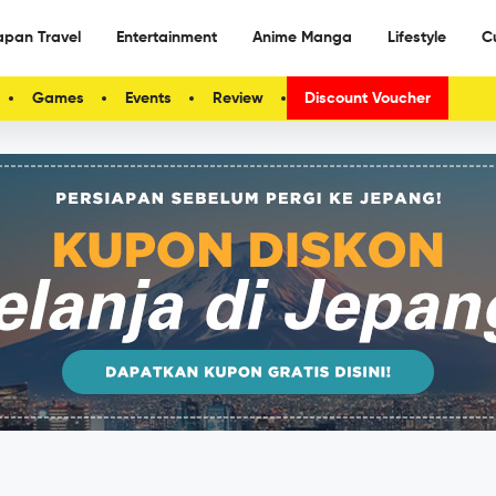
apan Travel
Entertainment
Anime Manga
Lifestyle
C
Games
Events
Review
Discount Voucher