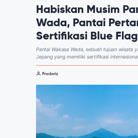
Habiskan Musim Pa
Wada, Pantai Perta
Sertifikasi Blue Flag
Pantai Wakasa Wada, sebuah tujuan wisata y
Jepang yang memiliki sertifikasi internasiona
Frederiz