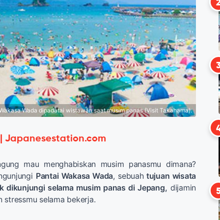
 Wakasa Wada dipadatai wistawan saat musim panas (Visit Takahama).
 | Japanesestation.com
gung mau menghabiskan musim panasmu dimana?
ngunjungi
Pantai Wakasa Wada
, sebuah
tujuan wisata
k dikunjungi selama musim panas di Jepang,
dijamin
n stressmu selama bekerja.