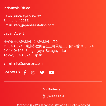
Indonesia Office
Jalan Suryalaya V no.32
Bandung 40265
Email:
info@japanesestation.com
Japan Agent
株式会社JAPASIAN (JAPASIAN LTD.)
〒154-0024 東京都世田谷区三軒茶屋二丁目14番10-605号
2-14-10-605, Sangenjaya, Setagaya-ku
Tokyo, 154-0024, Japan
Email:
info@japasian.com
Follow Us
Our Partners :
Copyright © 2026 Japanese Station™ All Right Reserved.