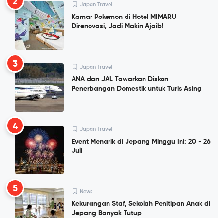
2
Japan Travel
Kamar Pokemon di Hotel MIMARU
Direnovasi, Jadi Makin Ajaib!
3
Japan Travel
ANA dan JAL Tawarkan Diskon
Penerbangan Domestik untuk Turis Asing
4
Japan Travel
Event Menarik di Jepang Minggu Ini: 20 - 26
Juli
5
News
Kekurangan Staf, Sekolah Penitipan Anak di
Jepang Banyak Tutup