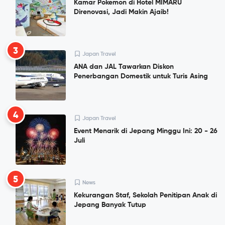
Kamar Pokemon di Hotel MIMARU
Direnovasi, Jadi Makin Ajaib!
3
Japan Travel
ANA dan JAL Tawarkan Diskon
Penerbangan Domestik untuk Turis Asing
4
Japan Travel
Event Menarik di Jepang Minggu Ini: 20 - 26
Juli
5
News
Kekurangan Staf, Sekolah Penitipan Anak di
Jepang Banyak Tutup