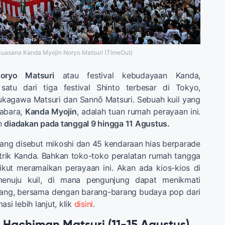
Suasana Kanda Myojin Noryo Matsuri (TimeOut)
oryo Matsuri
atau festival kebudayaan Kanda,
satu dari tiga festival Shinto terbesar di Tokyo,
kagawa Matsuri dan Sannō Matsuri. Sebuah kuil yang
abara,
Kanda Myojin
, adalah tuan rumah perayaan ini.
n
diadakan pada tanggal 9 hingga 11 Agustus.
yang disebut mikoshi dan 45 kendaraan hias berparade
distrik Kanda. Bahkan toko-toko peralatan rumah tangga
ikut meramaikan perayaan ini. Akan ada kios-kios di
menuju kuil, di mana pengunjung dapat menikmati
ang, bersama dengan barang-barang budaya pop dari
si lebih lanjut, klik
disini
.
 Hachiman Matsuri (11-15 Agustus)