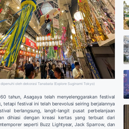
 dipenuhi oleh dekorasi Tanabata (Explore Suginami Tokyo)
 60 tahun, Asagaya telah menyelenggarakan festival
 tetapi festival ini telah berevolusi seiring berjalannya
tival berlangsung, langit-langit pusat perbelanjaan
n dihiasi dengan kreasi kertas yang terbuat dari
ntemporer seperti Buzz Lightyear, Jack Sparrow, dan