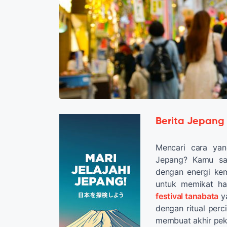
Berita Jepang
Mencari cara ya
Jepang? Kamu sa
dengan energi ke
untuk memikat ha
festival tanabata
ya
dengan ritual perci
membuat akhir pek