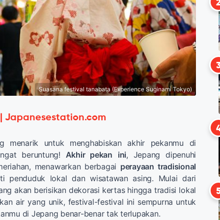
Suasana festival tanabata (Experience Suginami Tokyo)
 | Japanesestation.com
ng menarik untuk menghabiskan akhir pekanmu di
ngat beruntung!
Akhir pekan
ini
, Jepang dipenuhi
meriahan, menawarkan berbagai
perayaan tradisional
ti penduduk lokal dan wisatawan asing. Mulai dari
ng akan berisikan dekorasi kertas hingga tradisi lokal
kan air yang unik, festival-festival ini sempurna untuk
anmu di Jepang benar-benar tak terlupakan.