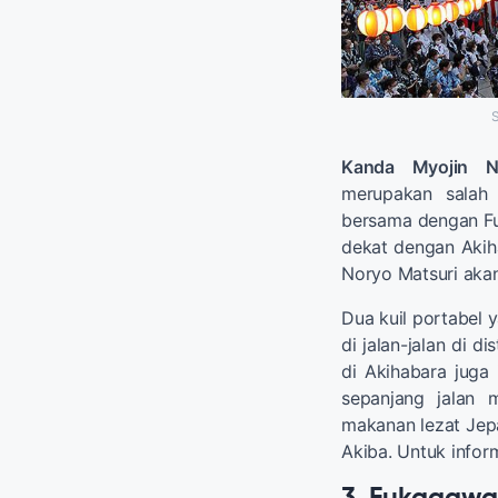
Kanda Myojin N
merupakan salah 
bersama dengan Fu
dekat dengan Akih
Noryo Matsuri aka
Dua kuil portabel 
di jalan-jalan di 
di Akihabara juga 
sepanjang jalan 
makanan lezat Jep
Akiba. Untuk informa
3. Fukagawa