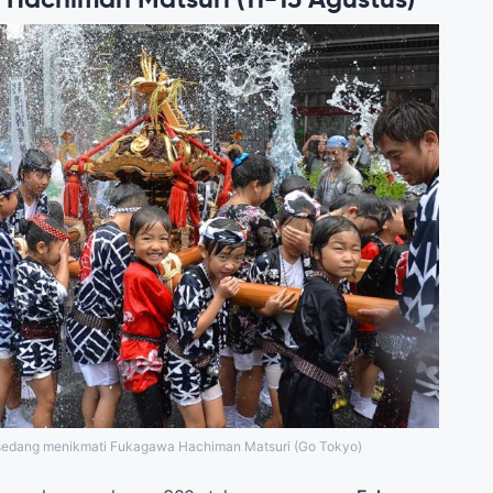
edang menikmati Fukagawa Hachiman Matsuri (Go Tokyo)