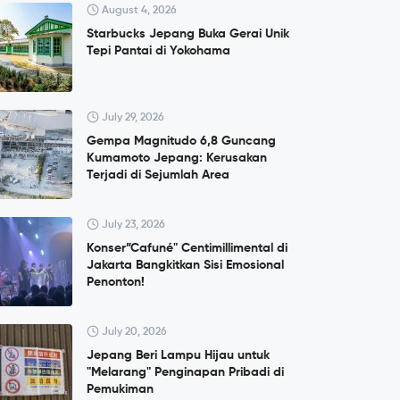
August 4, 2026
Starbucks Jepang Buka Gerai Unik
Tepi Pantai di Yokohama
July 29, 2026
Gempa Magnitudo 6,8 Guncang
Kumamoto Jepang: Kerusakan
Terjadi di Sejumlah Area
July 23, 2026
Konser”Cafuné" Centimillimental di
Jakarta Bangkitkan Sisi Emosional
Penonton!
July 20, 2026
Jepang Beri Lampu Hijau untuk
"Melarang" Penginapan Pribadi di
Pemukiman