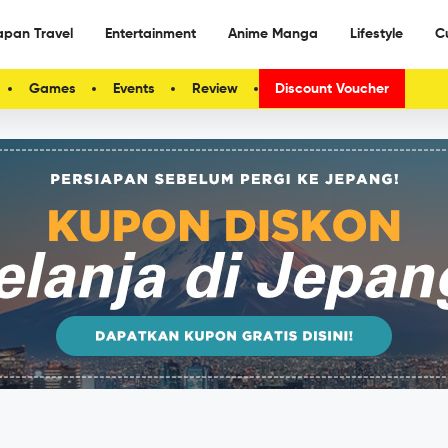
apan Travel
Entertainment
Anime Manga
Lifestyle
C
Games
Events
Review
Discount Voucher