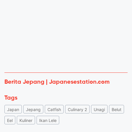
Berita Jepang | Japanesestation.com
Tags
Japan
Jepang
Catfish
Culinary 2
Unagi
Belut
Eel
Kuliner
Ikan Lele