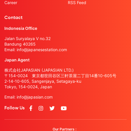
Career
RSS Feed
Contact
Indonesia Office
Jalan Suryalaya V no.32
Bandung 40265
Email:
info@japanesestation.com
Japan Agent
株式会社JAPASIAN (JAPASIAN LTD.)
〒154-0024 東京都世田谷区三軒茶屋二丁目14番10-605号
2-14-10-605, Sangenjaya, Setagaya-ku
Tokyo, 154-0024, Japan
Email:
info@japasian.com
Follow Us
Our Partners :