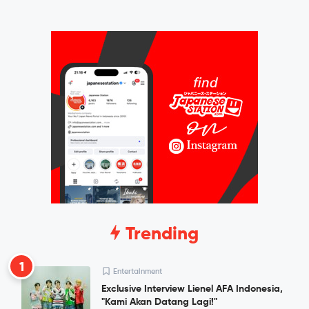
Trending
1
Entertainment
Exclusive Interview Lienel AFA Indonesia,
"Kami Akan Datang Lagi!"