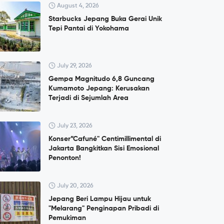
August 4, 2026
Starbucks Jepang Buka Gerai Unik
Tepi Pantai di Yokohama
July 29, 2026
Gempa Magnitudo 6,8 Guncang
Kumamoto Jepang: Kerusakan
Terjadi di Sejumlah Area
July 23, 2026
Konser”Cafuné" Centimillimental di
Jakarta Bangkitkan Sisi Emosional
Penonton!
July 20, 2026
Jepang Beri Lampu Hijau untuk
"Melarang" Penginapan Pribadi di
Pemukiman