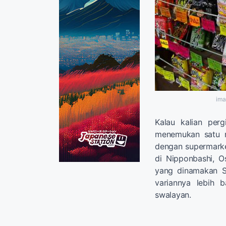
ima
Kalau kalian per
menemukan satu r
dengan supermarke
di Nipponbashi, O
yang dinamakan S
variannya lebih 
swalayan.