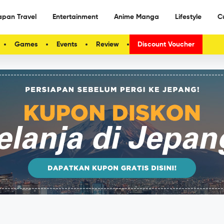
apan Travel
Entertainment
Anime Manga
Lifestyle
C
Games
Events
Review
Discount Voucher