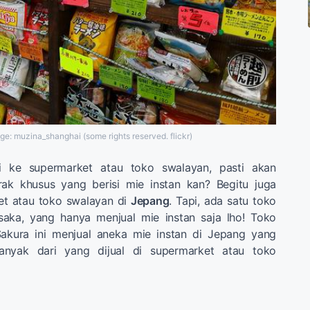
ge: muzina_shanghai (some rights reserved. flickr)
gi ke supermarket atau toko swalayan, pasti akan
ak khusus yang berisi mie instan kan? Begitu juga
t atau toko swalayan di
Jepang
. Tapi, ada satu toko
saka, yang hanya menjual mie instan saja lho! Toko
akura ini menjual aneka mie instan di Jepang yang
banyak dari yang dijual di supermarket atau toko