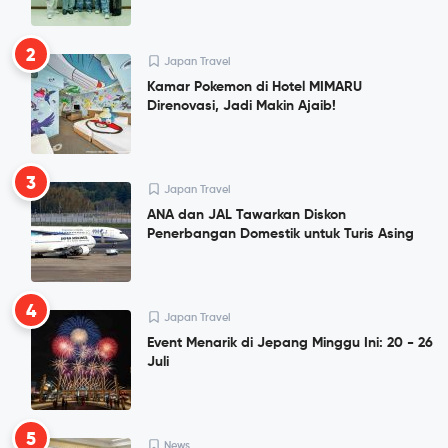
2
Japan Travel
Kamar Pokemon di Hotel MIMARU
Direnovasi, Jadi Makin Ajaib!
3
Japan Travel
ANA dan JAL Tawarkan Diskon
Penerbangan Domestik untuk Turis Asing
4
Japan Travel
Event Menarik di Jepang Minggu Ini: 20 - 26
Juli
5
News