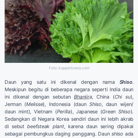
Foto: koppertcress.com
Daun yang satu ini dikenal dengan nama
Shiso
.
Meskipun begitu di beberapa negara seperti India daun
ini dikenal dengan sebutan
Bhanjir
a
, China (
Chi su
),
Jerman (
Melisse
), Indonesia (daun
Shiso
, daun wijen/
daun mint), Vietnam (
Perilla
), Japanese (
Green Shiso
).
Sedangkan di Negara Korea sendiri daun ini lebih akrab
di sebut
beefsteak plant
, karena daun sering dipakai
sebagai pembungkus daging panggang. Daun
shiso
ada