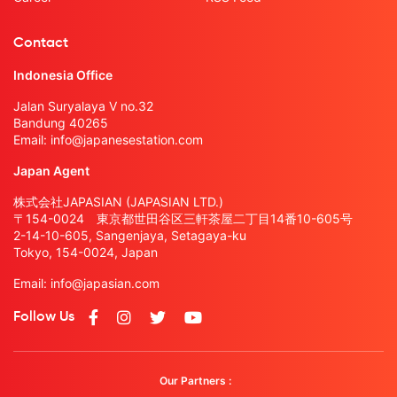
Contact
Indonesia Office
Jalan Suryalaya V no.32
Bandung 40265
Email:
info@japanesestation.com
Japan Agent
株式会社JAPASIAN (JAPASIAN LTD.)
〒154-0024 東京都世田谷区三軒茶屋二丁目14番10-605号
2-14-10-605, Sangenjaya, Setagaya-ku
Tokyo, 154-0024, Japan
Email:
info@japasian.com
Follow Us
Our Partners :