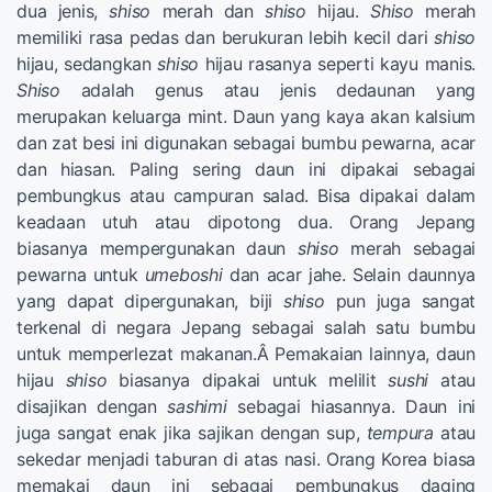
dua jenis,
shiso
merah dan
shiso
hijau.
Shiso
merah
memiliki rasa pedas dan berukuran lebih kecil dari
shiso
hijau, sedangkan
shiso
hijau rasanya seperti kayu manis.
Shiso
adalah genus atau jenis dedaunan yang
merupakan keluarga mint. Daun yang kaya akan kalsium
dan zat besi ini digunakan sebagai bumbu pewarna, acar
dan hiasan. Paling sering daun ini dipakai sebagai
pembungkus atau campuran salad. Bisa dipakai dalam
keadaan utuh atau dipotong dua. Orang Jepang
biasanya mempergunakan daun
shiso
merah sebagai
pewarna untuk
umeboshi
dan acar jahe. Selain daunnya
yang dapat dipergunakan, biji
shiso
pun juga sangat
terkenal di negara Jepang sebagai salah satu bumbu
untuk memperlezat makanan.Â Pemakaian lainnya, daun
hijau
shiso
biasanya dipakai untuk melilit
sushi
atau
disajikan dengan
sashimi
sebagai hiasannya. Daun ini
juga sangat enak jika sajikan dengan sup,
tempura
atau
sekedar menjadi taburan di atas nasi. Orang Korea biasa
memakai daun ini sebagai pembungkus daging