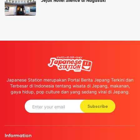
Jejak Novel Silence di Nagasaki
Japanese Station merupakan Portal Berita Jepang Terkini dan
Terbesar di Indonesia tentang wisata di Jepang, makanan,
gaya hidup, pop culture dan yang sedang viral di Jepang.
Subscribe
Information