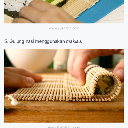
www.sushinut.com
5. Gulung nasi menggunakan
makisu
.
www.thekitchn.com