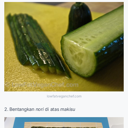
lowfatveganchef.com
2. Bentangkan
nori
di atas
makisu