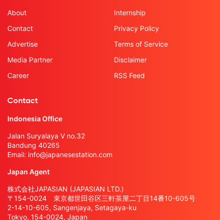
About
Internship
Contact
Privacy Policy
Advertise
Terms of Service
Media Partner
Disclaimer
Career
RSS Feed
Contact
Indonesia Office
Jalan Suryalaya V no.32
Bandung 40265
Email:
info@japanesestation.com
Japan Agent
株式会社JAPASIAN (JAPASIAN LTD.)
〒154-0024 東京都世田谷区三軒茶屋二丁目14番10-605号
2-14-10-605, Sangenjaya, Setagaya-ku
Tokyo, 154-0024, Japan