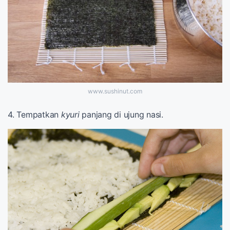
www.sushinut.com
4. Tempatkan
kyuri
panjang di ujung nasi.