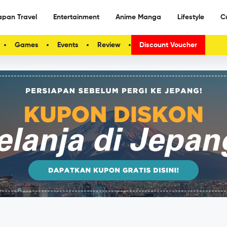
apan Travel
Entertainment
Anime Manga
Lifestyle
C
Games
Events
Review
Discount Voucher