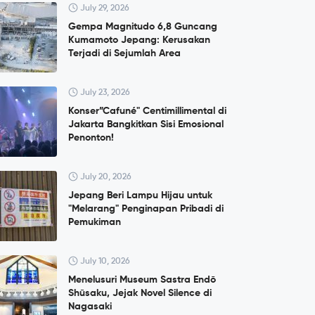
July 29, 2026
Gempa Magnitudo 6,8 Guncang
Kumamoto Jepang: Kerusakan
Terjadi di Sejumlah Area
July 23, 2026
Konser”Cafuné" Centimillimental di
Jakarta Bangkitkan Sisi Emosional
Penonton!
July 20, 2026
Jepang Beri Lampu Hijau untuk
"Melarang" Penginapan Pribadi di
Pemukiman
July 10, 2026
Menelusuri Museum Sastra Endō
Shūsaku, Jejak Novel Silence di
Nagasaki