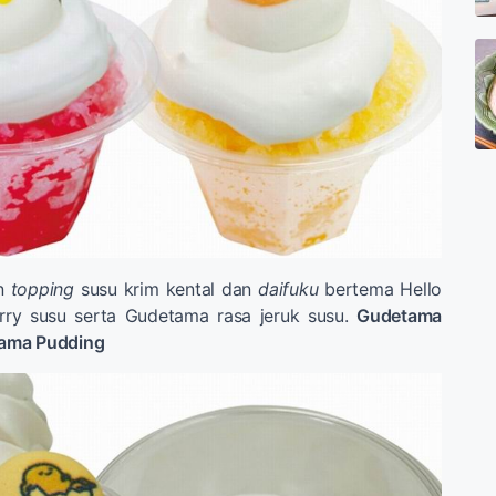
n
topping
susu krim kental dan
daifuku
bertema Hello
erry susu serta Gudetama rasa jeruk susu.
Gudetama
ama Pudding