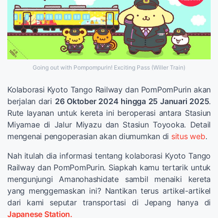
Going out with Pompompurin! Exciting Pass (Willer Train)
Kolaborasi Kyoto Tango Railway dan PomPomPurin akan
berjalan dari
26 Oktober 2024 hingga 25 Januari 2025
.
Rute layanan untuk kereta ini beroperasi antara Stasiun
Miyamae di Jalur Miyazu dan Stasiun Toyooka. Detail
mengenai pengoperasian akan diumumkan di
situs web
.
Nah itulah dia informasi tentang kolaborasi Kyoto Tango
Railway dan PomPomPurin. Siapkah kamu tertarik untuk
mengunjungi Amanohashidate sambil menaiki kereta
yang menggemaskan ini? Nantikan terus artikel-artikel
dari kami seputar transportasi di Jepang hanya di
Japanese Station.