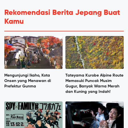
Rekomendasi Berita Jepang Buat
Kamu
Mengunjungi Ikaho, Kota
Tateyama Kurobe Alpine Route
Onsen yang Menawan di
Memasuki Puncak Musim
Prefektur Gunma
Gugur, Banyak Warna Merah
dan Kuning yang Indah!