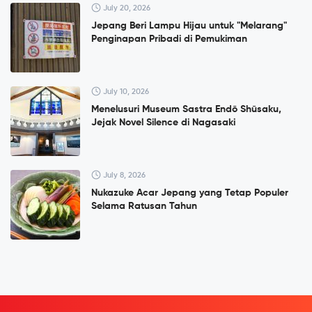
July 20, 2026
Jepang Beri Lampu Hijau untuk "Melarang"
Penginapan Pribadi di Pemukiman
July 10, 2026
Menelusuri Museum Sastra Endō Shūsaku,
Jejak Novel Silence di Nagasaki
July 8, 2026
Nukazuke Acar Jepang yang Tetap Populer
Selama Ratusan Tahun