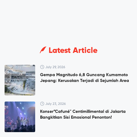
Latest Article
July 29, 2026
Gempa Magnitudo 6,8 Guncang Kumamoto
Jepang: Kerusakan Terjadi di Sejumlah Area
July 23, 2026
Konser”Cafuné" Centimillimental di Jakarta
Bangkitkan Sisi Emosional Penonton!