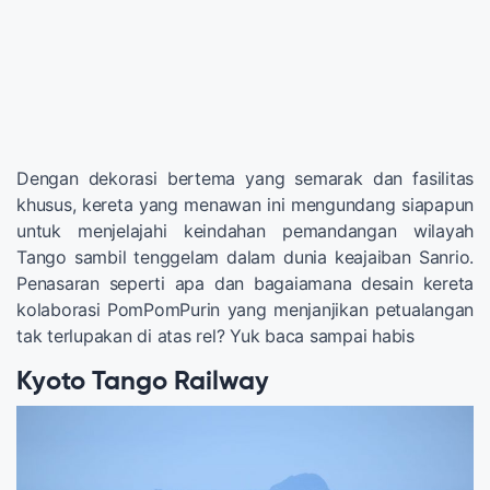
Dengan dekorasi bertema yang semarak dan fasilitas
khusus, kereta yang menawan ini mengundang siapapun
untuk menjelajahi keindahan pemandangan wilayah
Tango sambil tenggelam dalam dunia keajaiban Sanrio.
Penasaran seperti apa dan bagaiamana desain kereta
kolaborasi PomPomPurin yang menjanjikan petualangan
tak terlupakan di atas rel? Yuk baca sampai habis
Kyoto Tango Railway