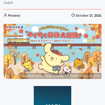
indah.
Frederiz
October 21, 2024
Kolaborasi Kyoto Tango Railway dan PomPomPurin (Sanrio)