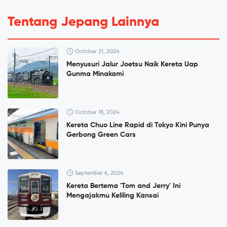
Tentang Jepang Lainnya
October 21, 2024
Menyusuri Jalur Joetsu Naik Kereta Uap
Gunma Minakami
October 18, 2024
Kereta Chuo Line Rapid di Tokyo Kini Punya
Gerbong Green Cars
September 6, 2024
Kereta Bertema 'Tom and Jerry' Ini
Mengajakmu Keliling Kansai