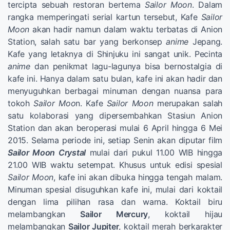
tercipta sebuah restoran bertema
Sailor Moon
. Dalam
rangka memperingati serial kartun tersebut, Kafe
Sailor
Moon
akan hadir namun dalam waktu terbatas di Anion
Station, salah satu bar yang berkonsep
anime
Jepang.
Kafe yang letaknya di Shinjuku ini sangat unik. Pecinta
anime
dan penikmat lagu-lagunya bisa bernostalgia di
kafe ini. Hanya dalam satu bulan, kafe ini akan hadir dan
menyuguhkan berbagai minuman dengan nuansa para
tokoh
Sailor Moo
n. Kafe
Sailor Moon
merupakan salah
satu kolaborasi yang dipersembahkan Stasiun Anion
Station dan akan beroperasi mulai 6 April hingga 6 Mei
2015. Selama periode ini, setiap Senin akan diputar film
Sailor Moon Crystal
mulai dari pukul 11.00 WIB hingga
21.00 WIB waktu setempat. Khusus untuk edisi spesial
Sailor Moon
, kafe ini akan dibuka hingga tengah malam.
Minuman spesial disuguhkan kafe ini, mulai dari koktail
dengan lima pilihan rasa dan warna. Koktail biru
melambangkan
Sailor Mercury
, koktail hijau
melambangkan
Sailor Jupiter
, koktail merah berkarakter