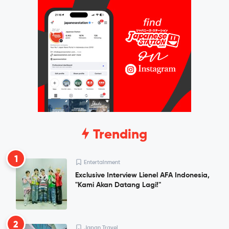
Trending
1
Entertainment
Exclusive Interview Lienel AFA Indonesia,
"Kami Akan Datang Lagi!"
2
Japan Travel