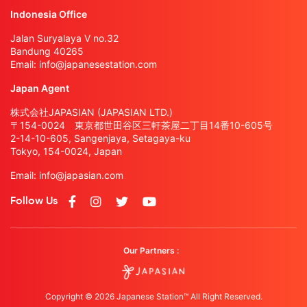
Indonesia Office
Jalan Suryalaya V no.32
Bandung 40265
Email:
info@japanesestation.com
Japan Agent
株式会社JAPASIAN (JAPASIAN LTD.)
〒154-0024 東京都世田谷区三軒茶屋二丁目14番10-605号
2-14-10-605, Sangenjaya, Setagaya-ku
Tokyo, 154-0024, Japan
Email:
info@japasian.com
Follow Us
Our Partners :
Copyright © 2026 Japanese Station™ All Right Reserved.