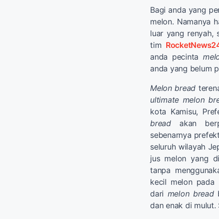
Bagi anda yang pe
melon. Namanya ha
luar yang renyah, 
tim
RocketNews2
anda pecinta
mel
anda yang belum p
Melon bread
terena
ultimate melon br
kota Kamisu, Pre
bread
akan berpi
sebenarnya prefekt
seluruh wilayah J
jus melon yang d
tanpa menggunaka
kecil melon pada 
dari
melon bread
b
dan enak di mulut.