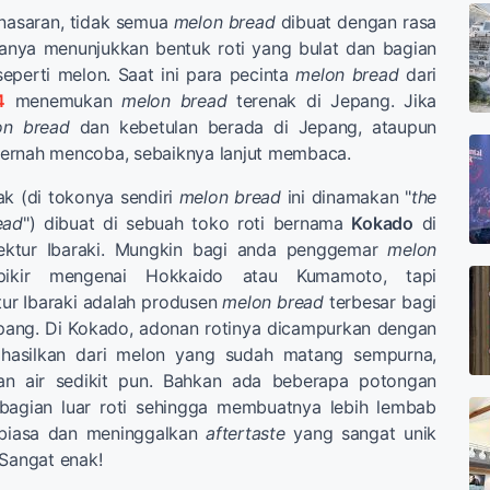
nasaran, tidak semua
melon bread
dibuat dengan rasa
nya menunjukkan bentuk roti yang bulat dan bagian
seperti melon. Saat ini para pecinta
melon bread
dari
4
menemukan
melon bread
terenak di Jepang. Jika
on bread
dan kebetulan berada di Jepang, ataupun
ernah mencoba, sebaiknya lanjut membaca.
k (di tokonya sendiri
melon bread
ini dinamakan "
the
ead
") dibuat di sebuah toko roti bernama
Kokado
di
fektur Ibaraki. Mungkin bagi anda penggemar
melon
kir mengenai Hokkaido atau Kumamoto, tapi
ur Ibaraki adalah produsen
melon bread
terbesar bagi
epang. Di Kokado, adonan rotinya dicampurkan dengan
ihasilkan dari melon yang sudah matang sempurna,
n air sedikit pun. Bahkan ada beberapa potongan
bagian luar roti sehingga membuatnya lebih lembab
iasa dan meninggalkan
aftertaste
yang sangat unik
 Sangat enak!