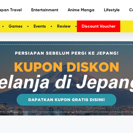
apan Travel
Entertainment
Anime Manga
Lifestyle
C
Games
Events
Review
Discount Voucher