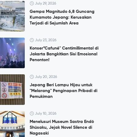
July 29, 2026
Gempa Magnitudo 6,8 Guncang
Kumamoto Jepang: Kerusakan
Terjadi di Sejumlah Area
July 23, 2026
Konser”Cafuné" Centimillimental di
Jakarta Bangkitkan Sisi Emosional
Penonton!
July 20, 2026
Jepang Beri Lampu Hijau untuk
"Melarang" Penginapan Pribadi di
Pemukiman
July 10, 2026
Menelusuri Museum Sastra Endō
Shūsaku, Jejak Novel Silence di
Nagasaki