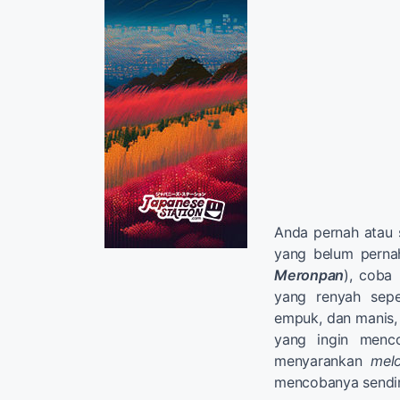
Anda pernah atau
yang belum pern
Meronpan
), coba 
yang renyah sepe
empuk, dan manis, 
yang ingin men
menyarankan
mel
mencobanya sendir