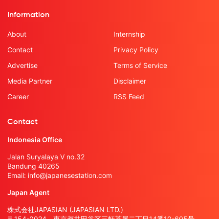
Information
About
Internship
Contact
Privacy Policy
Advertise
Terms of Service
Media Partner
Disclaimer
Career
RSS Feed
Contact
Indonesia Office
Jalan Suryalaya V no.32
Bandung 40265
Email:
info@japanesestation.com
Japan Agent
株式会社JAPASIAN (JAPASIAN LTD.)
〒154-0024 東京都世田谷区三軒茶屋二丁目14番10-605号