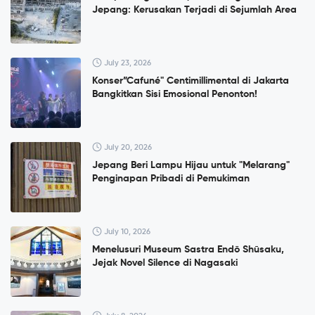
Jepang: Kerusakan Terjadi di Sejumlah Area
July 23, 2026
Konser”Cafuné" Centimillimental di Jakarta
Bangkitkan Sisi Emosional Penonton!
July 20, 2026
Jepang Beri Lampu Hijau untuk "Melarang"
Penginapan Pribadi di Pemukiman
July 10, 2026
Menelusuri Museum Sastra Endō Shūsaku,
Jejak Novel Silence di Nagasaki