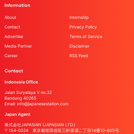
Information
About
Internship
Contact
Privacy Policy
Advertise
Terms of Service
Media Partner
Disclaimer
Career
RSS Feed
Contact
Indonesia Office
Jalan Suryalaya V no.32
Bandung 40265
Email:
info@japanesestation.com
Japan Agent
株式会社JAPASIAN (JAPASIAN LTD.)
〒154-0024 東京都世田谷区三軒茶屋二丁目14番10-605号