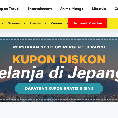
apan Travel
Entertainment
Anime Manga
Lifestyle
C
Games
Events
Review
Discount Voucher