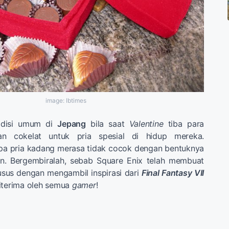
image: Ibtimes
adisi umum di
Jepang
bila saat
Valentine
tiba para
an cokelat untuk pria spesial di hidup mereka.
a pria kadang merasa tidak cocok dengan bentuknya
nin. Bergembiralah, sebab Square Enix telah membuat
usus dengan mengambil inspirasi dari
Final Fantasy VII
iterima oleh semua
gamer
!