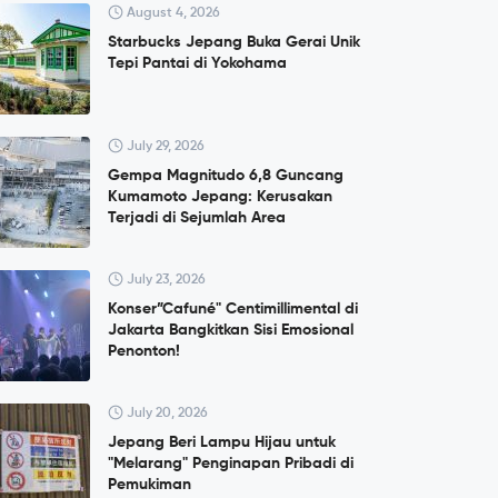
August 4, 2026
Starbucks Jepang Buka Gerai Unik
Tepi Pantai di Yokohama
July 29, 2026
Gempa Magnitudo 6,8 Guncang
Kumamoto Jepang: Kerusakan
Terjadi di Sejumlah Area
July 23, 2026
Konser”Cafuné" Centimillimental di
Jakarta Bangkitkan Sisi Emosional
Penonton!
July 20, 2026
Jepang Beri Lampu Hijau untuk
"Melarang" Penginapan Pribadi di
Pemukiman