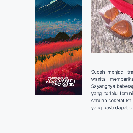
Sudah menjadi tr
wanita memberik
Sayangnya beberap
yang terlalu femi
sebuah cokelat kh
yang pasti dapat d