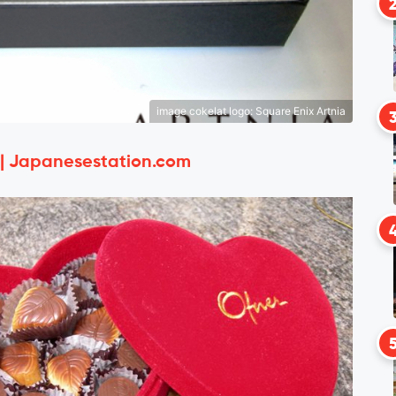
image cokelat logo: Square Enix Artnia
 | Japanesestation.com