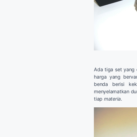
Ada tiga set yang 
harga yang bervar
benda berisi ke
menyelamatkan duni
tiap
materia
.