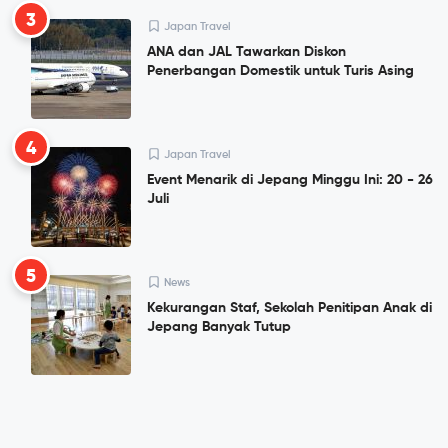
3
Japan Travel
ANA dan JAL Tawarkan Diskon
Penerbangan Domestik untuk Turis Asing
4
Japan Travel
Event Menarik di Jepang Minggu Ini: 20 - 26
Juli
5
News
Kekurangan Staf, Sekolah Penitipan Anak di
Jepang Banyak Tutup