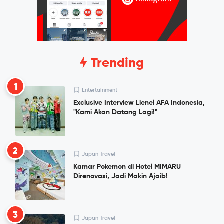
Trending
1
Entertainment
Exclusive Interview Lienel AFA Indonesia,
"Kami Akan Datang Lagi!"
2
Japan Travel
Kamar Pokemon di Hotel MIMARU
Direnovasi, Jadi Makin Ajaib!
3
Japan Travel