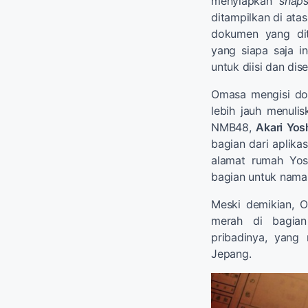
menyiapkan
snaps
ditampilkan di ata
dokumen yang dita
yang siapa saja i
untuk diisi dan dis
Omasa mengisi do
lebih jauh menuli
NMB48,
Akari Yos
bagian dari aplika
alamat rumah Yosh
bagian untuk nama 
Meski demikian, 
merah di bagian
pribadinya, yang
Jepang.