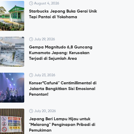
August 4, 2026
Starbucks Jepang Buka Gerai Unik
Tepi Pantai di Yokohama
July 29, 2026
Gempa Magnitudo 6,8 Guncang
Kumamoto Jepang: Kerusakan
Terjadi di Sejumlah Area
July 23, 2026
Konser”Cafuné" Centimillimental di
Jakarta Bangkitkan Sisi Emosional
Penonton!
July 20, 2026
Jepang Beri Lampu Hijau untuk
"Melarang" Penginapan Pribadi di
Pemukiman