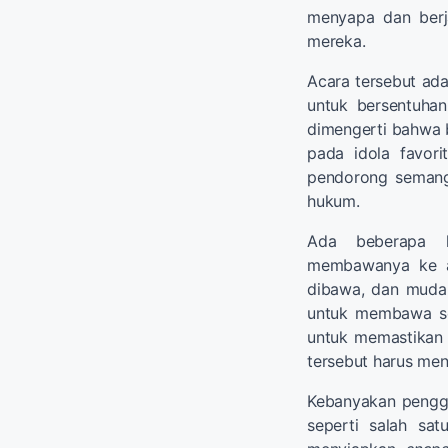
menyapa dan ber
mereka.
Acara tersebut ad
untuk bersentuhan
dimengerti bahwa 
pada idola favor
pendorong semang
hukum.
Ada beberapa h
membawanya ke ac
dibawa, dan mudah
untuk membawa s
untuk memastikan 
tersebut harus m
Kebanyakan pengg
seperti salah s