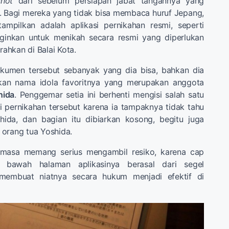
hot
dari sebelum persiapan jabat tangannya yang
s. Bagi mereka yang tidak bisa membaca huruf Jepang,
mpilkan adalah aplikasi pernikahan resmi, seperti
nginkan untuk menikah secara resmi yang diperlukan
erahkan di Balai Kota.
kumen tersebut sebanyak yang dia bisa, bahkan dia
skan nama idola favoritnya yang merupakan anggota
hida
. Penggemar setia ini berhenti mengisi salah satu
si pernikahan tersebut karena ia tampaknya tidak tahu
ida, dan bagian itu dibiarkan kosong, begitu juga
orang tua Yoshida.
Omasa memang serius mengambil resiko, karena cap
 bawah halaman aplikasinya berasal dari segel
 membuat niatnya secara hukum menjadi efektif di