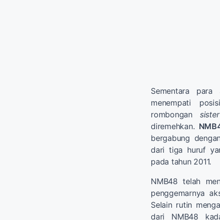
Sementara para
menempati posis
rombongan
siste
diremehkan.
NMB
bergabung dengan
dari tiga huruf y
pada tahun 2011.
NMB48 telah meng
penggemarnya aks
Selain rutin meng
dari NMB48 kad