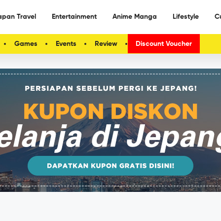
apan Travel
Entertainment
Anime Manga
Lifestyle
C
Games
Events
Review
Discount Voucher