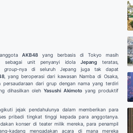
 anggota
AKB48
yang berbasis di Tokyo masih
i sebagai unit penyanyi idola
Jepang
teratas,
r group
-nya di seluruh Jepang juga tak dapat
48
, yang beroperasi dari kawasan Namba di Osaka,
 persaudaraan dari grup dengan nama yang terdiri
ang dihasilkan oleh
Yasushi Akimoto
yang produktif
ikuti jejak pendahulunya dalam memberikan para
es pribadi tingkat tinggi kepada para anggotanya.
adakan konser di teater milik mereka, para penampil
ang-kadang mengadakan acara di mana mereka