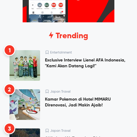
Trending
1
Entertainment
Exclusive Interview Lienel AFA Indonesia,
"Kami Akan Datang Lagi!"
2
Japan Travel
Kamar Pokemon di Hotel MIMARU
Direnovasi, Jadi Makin Ajaib!
3
Japan Travel