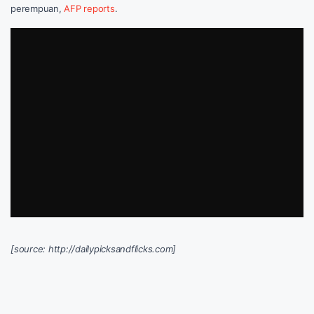
perempuan,
AFP reports
.
[source: http://dailypicksandflicks.com]