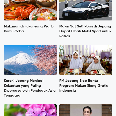
Makanan di Fukui yang Wajib
Makin Sat Set! Polisi di Jepang
Kamu Coba
Dapat Hibah Mobil Sport untuk
Patroli
Keren! Jepang Menjadi
PM Jepang Siap Bantu
Kekuatan yang Paling
Program Makan Siang Gratis
Dipercaya oleh Penduduk Asia
Indonesia
Tenggara