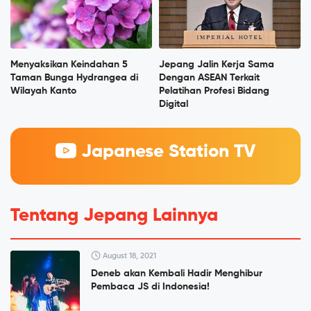
Menyaksikan Keindahan 5
Jepang Jalin Kerja Sama
Taman Bunga Hydrangea di
Dengan ASEAN Terkait
Wilayah Kanto
Pelatihan Profesi Bidang
Digital
Japanese Station TV
Tentang Jepang Lainnya
August 18, 2021
Deneb akan Kembali Hadir Menghibur
Pembaca JS di Indonesia!