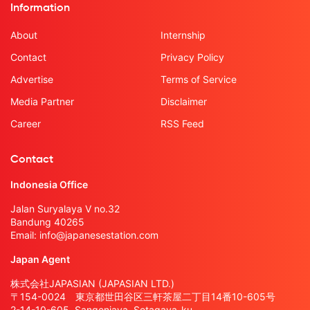
Information
About
Internship
Contact
Privacy Policy
Advertise
Terms of Service
Media Partner
Disclaimer
Career
RSS Feed
Contact
Indonesia Office
Jalan Suryalaya V no.32
Bandung 40265
Email:
info@japanesestation.com
Japan Agent
株式会社JAPASIAN (JAPASIAN LTD.)
〒154-0024 東京都世田谷区三軒茶屋二丁目14番10-605号
2-14-10-605, Sangenjaya, Setagaya-ku