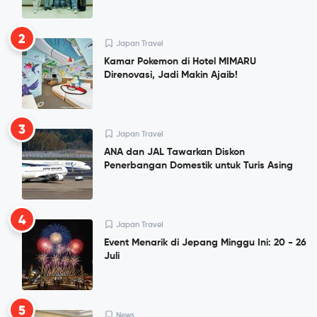
2
Japan Travel
Kamar Pokemon di Hotel MIMARU
Direnovasi, Jadi Makin Ajaib!
3
Japan Travel
ANA dan JAL Tawarkan Diskon
Penerbangan Domestik untuk Turis Asing
4
Japan Travel
Event Menarik di Jepang Minggu Ini: 20 - 26
Juli
5
News