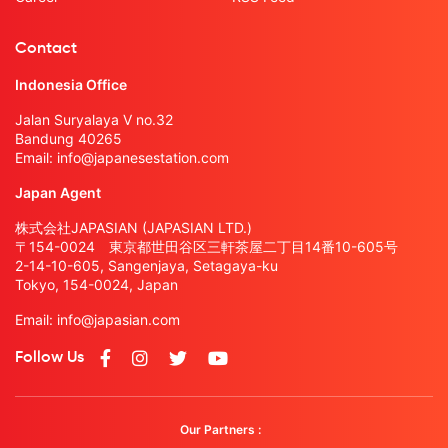
Contact
Indonesia Office
Jalan Suryalaya V no.32
Bandung 40265
Email:
info@japanesestation.com
Japan Agent
株式会社JAPASIAN (JAPASIAN LTD.)
〒154-0024 東京都世田谷区三軒茶屋二丁目14番10-605号
2-14-10-605, Sangenjaya, Setagaya-ku
Tokyo, 154-0024, Japan
Email:
info@japasian.com
Follow Us
Our Partners :