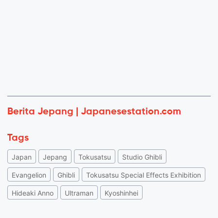
Berita Jepang | Japanesestation.com
Tags
Japan
Jepang
Tokusatsu
Studio Ghibli
Evangelion
Ghibli
Tokusatsu Special Effects Exhibition
Hideaki Anno
Ultraman
Kyoshinhei