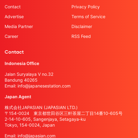
Contact
Privacy Policy
Advertise
Terms of Service
Media Partner
Disclaimer
Career
RSS Feed
Contact
Indonesia Office
Jalan Suryalaya V no.32
Bandung 40265
Email:
info@japanesestation.com
Japan Agent
株式会社JAPASIAN (JAPASIAN LTD.)
〒154-0024 東京都世田谷区三軒茶屋二丁目14番10-605号
2-14-10-605, Sangenjaya, Setagaya-ku
Tokyo, 154-0024, Japan
Email:
info@japasian.com