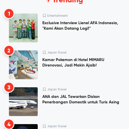
Trending
1
Entertainment
Exclusive Interview Lienel AFA Indonesia,
"Kami Akan Datang Lagi!"
2
Japan Travel
Kamar Pokemon di Hotel MIMARU
Direnovasi, Jadi Makin Ajaib!
3
Japan Travel
ANA dan JAL Tawarkan Diskon
Penerbangan Domestik untuk Turis Asing
4
Japan Travel