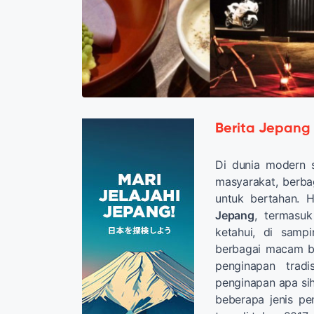
Berita Jepang
Di dunia modern 
masyarakat, berbag
untuk bertahan. Ha
Jepang
, termasuk
ketahui, di sampi
berbagai macam be
penginapan tradi
penginapan apa sih
beberapa jenis pe