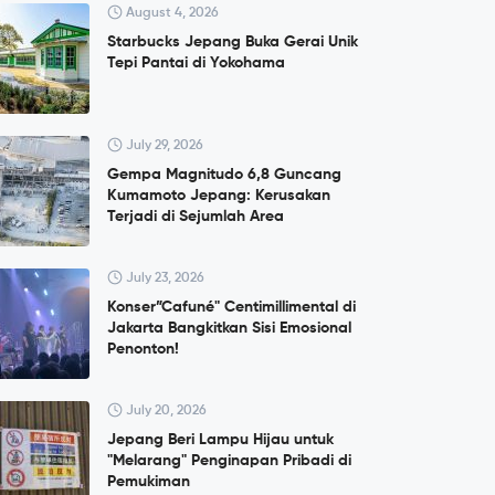
August 4, 2026
Starbucks Jepang Buka Gerai Unik
Tepi Pantai di Yokohama
July 29, 2026
Gempa Magnitudo 6,8 Guncang
Kumamoto Jepang: Kerusakan
Terjadi di Sejumlah Area
July 23, 2026
Konser”Cafuné" Centimillimental di
Jakarta Bangkitkan Sisi Emosional
Penonton!
July 20, 2026
Jepang Beri Lampu Hijau untuk
"Melarang" Penginapan Pribadi di
Pemukiman