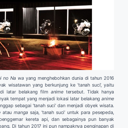
mi no Na wa
yang menghebohkan dunia di tahun 2016
k wisatawan yang berkunjung ke ‘tanah suci’, yaitu
di latar belakang film
anime
tersebut. Tidak hanya
nyak tempat yang menjadi lokasi latar belakang
anime
anggap sebagai ‘tanah suci’ dan menjadi obyek wisata.
e
atau
manga
saja, ‘tanah suci’ untuk para pesepeda,
 penggemar kereta api, dan sebagainya pun banyak
pang. Di tahun 2017 ini pun nampaknya penginapan di