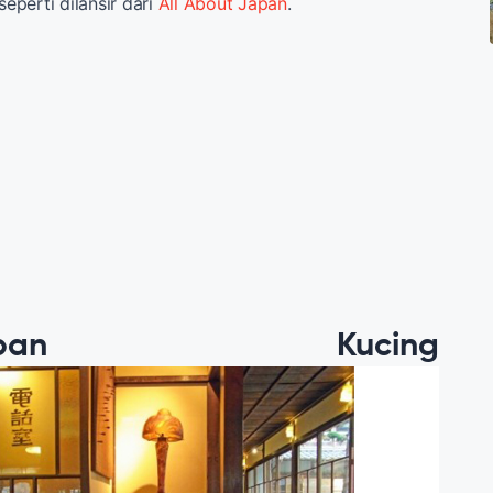
seperti dilansir dari
All About Japan
.
inapan Kucing