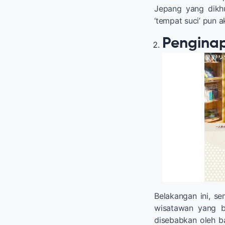
Jepang yang dikh
‘tempat suci’ pun 
Pengina
Belakangan ini, s
wisatawan yang ber
disebabkan oleh b