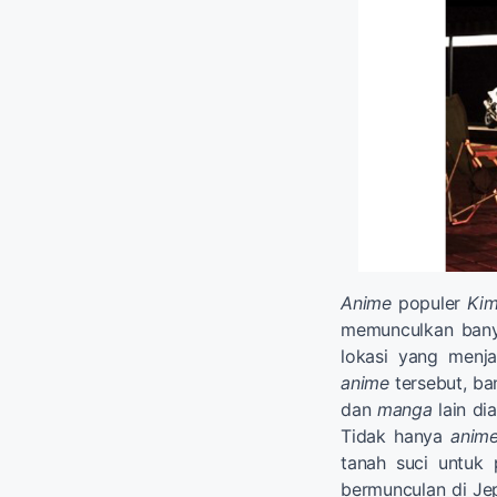
Anime
populer
Ki
memunculkan banya
lokasi yang menja
anime
tersebut, ba
dan
manga
lain di
Tidak hanya
anim
tanah suci untuk
bermunculan di Je