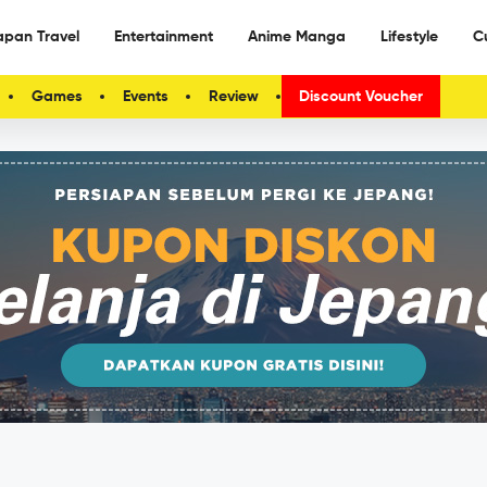
apan Travel
Entertainment
Anime Manga
Lifestyle
C
Games
Events
Review
Discount Voucher