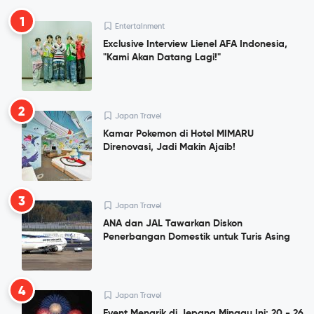
1
Entertainment
Exclusive Interview Lienel AFA Indonesia,
"Kami Akan Datang Lagi!"
2
Japan Travel
Kamar Pokemon di Hotel MIMARU
Direnovasi, Jadi Makin Ajaib!
3
Japan Travel
ANA dan JAL Tawarkan Diskon
Penerbangan Domestik untuk Turis Asing
4
Japan Travel
Event Menarik di Jepang Minggu Ini: 20 - 26