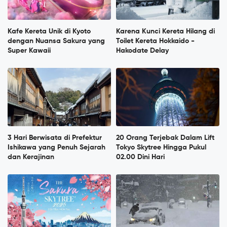
Kafe Kereta Unik di Kyoto
Karena Kunci Kereta Hilang di
dengan Nuansa Sakura yang
Toilet Kereta Hokkaido -
Super Kawaii
Hakodate Delay
3 Hari Berwisata di Prefektur
20 Orang Terjebak Dalam Lift
Ishikawa yang Penuh Sejarah
Tokyo Skytree Hingga Pukul
dan Kerajinan
02.00 Dini Hari