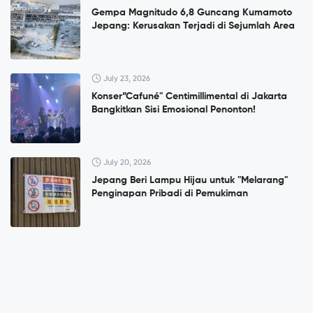
Gempa Magnitudo 6,8 Guncang Kumamoto
Jepang: Kerusakan Terjadi di Sejumlah Area
July 23, 2026
Konser”Cafuné" Centimillimental di Jakarta
Bangkitkan Sisi Emosional Penonton!
July 20, 2026
Jepang Beri Lampu Hijau untuk "Melarang"
Penginapan Pribadi di Pemukiman
July 10, 2026
Menelusuri Museum Sastra Endō Shūsaku,
Jejak Novel Silence di Nagasaki