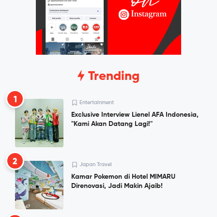
Trending
1
Entertainment
Exclusive Interview Lienel AFA Indonesia,
"Kami Akan Datang Lagi!"
2
Japan Travel
Kamar Pokemon di Hotel MIMARU
Direnovasi, Jadi Makin Ajaib!