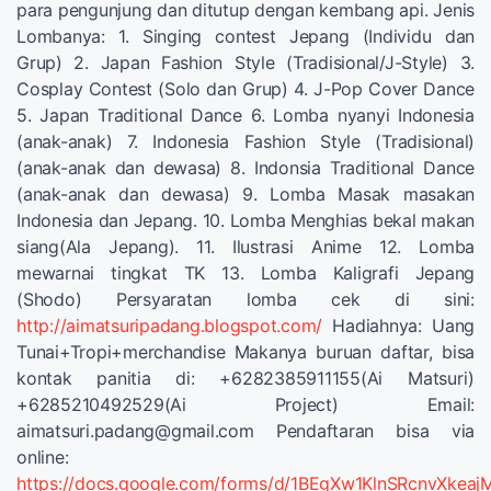
para pengunjung dan ditutup dengan kembang api. Jenis
Lombanya: 1. Singing contest Jepang (Individu dan
Grup) 2. Japan Fashion Style (Tradisional/J-Style) 3.
Cosplay Contest (Solo dan Grup) 4. J-Pop Cover Dance
5. Japan Traditional Dance 6. Lomba nyanyi Indonesia
(anak-anak) 7. Indonesia Fashion Style (Tradisional)
(anak-anak dan dewasa) 8. Indonsia Traditional Dance
(anak-anak dan dewasa) 9. Lomba Masak masakan
Indonesia dan Jepang. 10. Lomba Menghias bekal makan
siang(Ala Jepang). 11. Ilustrasi Anime 12. Lomba
mewarnai tingkat TK 13. Lomba Kaligrafi Jepang
(Shodo) Persyaratan lomba cek di sini:
http://aimatsuripadang.blogspot.com/
Hadiahnya: Uang
Tunai+Tropi+merchandise Makanya buruan daftar, bisa
kontak panitia di: +6282385911155(Ai Matsuri)
+6285210492529(Ai Project) Email:
aimatsuri.padang@gmail.com
Pendaftaran bisa via
online:
https://docs.google.com/forms/d/1BEgXw1KlnSRcnvXkea