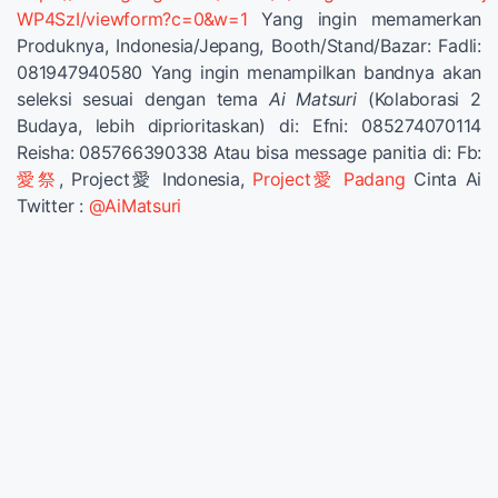
WP4SzI/viewform?c=0&w=1
Yang ingin memamerkan
Produknya, Indonesia/Jepang, Booth/Stand/Bazar: Fadli:
081947940580 Yang ingin menampilkan bandnya akan
seleksi sesuai dengan tema
Ai Matsuri
(Kolaborasi 2
Budaya, lebih diprioritaskan) di: Efni: 085274070114
Reisha: 085766390338 Atau bisa message panitia di: Fb:
愛祭
, Project愛 Indonesia,
Project愛 Padang
Cinta Ai
Twitter :
@AiMatsuri