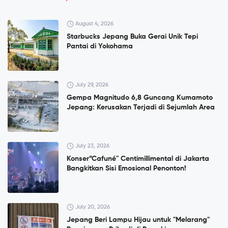
August 4, 2026
Starbucks Jepang Buka Gerai Unik Tepi
Pantai di Yokohama
July 29, 2026
Gempa Magnitudo 6,8 Guncang Kumamoto
Jepang: Kerusakan Terjadi di Sejumlah Area
July 23, 2026
Konser”Cafuné" Centimillimental di Jakarta
Bangkitkan Sisi Emosional Penonton!
July 20, 2026
Jepang Beri Lampu Hijau untuk "Melarang"