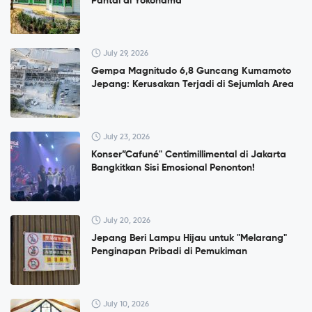
Pantai di Yokohama
July 29, 2026
Gempa Magnitudo 6,8 Guncang Kumamoto
Jepang: Kerusakan Terjadi di Sejumlah Area
July 23, 2026
Konser”Cafuné" Centimillimental di Jakarta
Bangkitkan Sisi Emosional Penonton!
July 20, 2026
Jepang Beri Lampu Hijau untuk "Melarang"
Penginapan Pribadi di Pemukiman
July 10, 2026