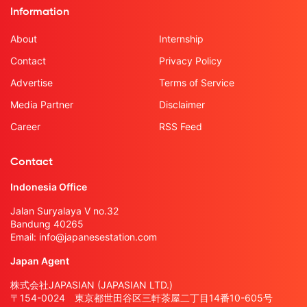
Information
About
Internship
Contact
Privacy Policy
Advertise
Terms of Service
Media Partner
Disclaimer
Career
RSS Feed
Contact
Indonesia Office
Jalan Suryalaya V no.32
Bandung 40265
Email:
info@japanesestation.com
Japan Agent
株式会社JAPASIAN (JAPASIAN LTD.)
〒154-0024 東京都世田谷区三軒茶屋二丁目14番10-605号