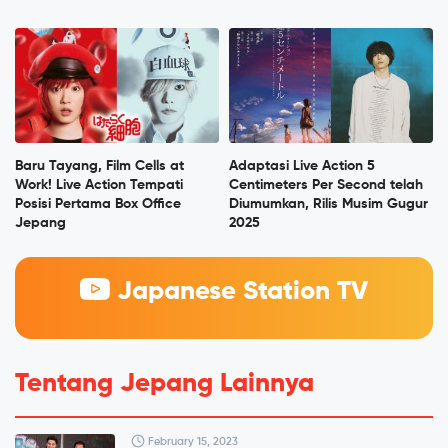
Baru Tayang, Film Cells at
Adaptasi Live Action 5
Work! Live Action Tempati
Centimeters Per Second telah
Posisi Pertama Box Office
Diumumkan, Rilis Musim Gugur
Jepang
2025
Japanese Station TV
Tentang Jepang Lainnya
February 15, 2023