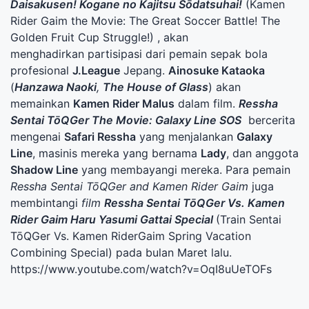
Daisakusen! Kogane no Kajitsu Sōdatsuhai!
(Kamen
Rider Gaim the Movie: The Great Soccer Battle! The
Golden Fruit Cup Struggle!) , akan
menghadirkan partisipasi dari pemain sepak bola
profesional
J.League
Jepang.
Ainosuke Kataoka
(
Hanzawa Naoki
,
The House of Glass
) akan
memainkan
Kamen Rider Malus
dalam film.
Ressha
Sentai TōQGer The Movie: Galaxy Line SOS
bercerita
mengenai
Safari Ressha
yang menjalankan
Galaxy
Line
, masinis mereka yang bernama
Lady
, dan anggota
Shadow Line
yang membayangi mereka. Para pemain
Ressha Sentai TōQGer and Kamen Rider Gaim
juga
membintangi
film
Ressha Sentai TōQGer Vs. Kamen
Rider Gaim Haru Yasumi Gattai Special
(Train Sentai
TōQGer Vs. Kamen RiderGaim Spring Vacation
Combining Special) pada bulan Maret lalu.
https://www.youtube.com/watch?v=OqI8uUeTOFs