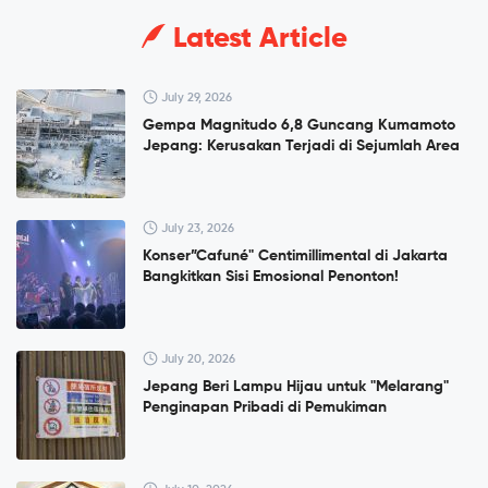
Latest Article
July 29, 2026
Gempa Magnitudo 6,8 Guncang Kumamoto
Jepang: Kerusakan Terjadi di Sejumlah Area
July 23, 2026
Konser”Cafuné" Centimillimental di Jakarta
Bangkitkan Sisi Emosional Penonton!
July 20, 2026
Jepang Beri Lampu Hijau untuk "Melarang"
Penginapan Pribadi di Pemukiman