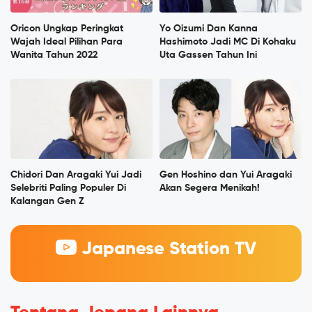
Oricon Ungkap Peringkat
Yo Oizumi Dan Kanna
Wajah Ideal Pilihan Para
Hashimoto Jadi MC Di Kohaku
Wanita Tahun 2022
Uta Gassen Tahun Ini
Chidori Dan Aragaki Yui Jadi
Gen Hoshino dan Yui Aragaki
Selebriti Paling Populer Di
Akan Segera Menikah!
Kalangan Gen Z
Japanese Station TV