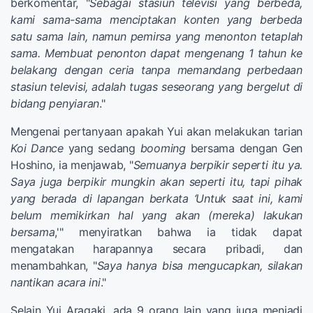
berkomentar, "
Sebagai stasiun televisi yang berbeda,
kami sama-sama menciptakan konten yang berbeda
satu sama lain, namun pemirsa yang menonton tetaplah
sama. Membuat penonton dapat mengenang 1 tahun ke
belakang dengan ceria tanpa memandang perbedaan
stasiun televisi, adalah tugas seseorang yang bergelut di
bidang penyiaran
."
Mengenai pertanyaan apakah Yui akan melakukan tarian
Koi Dance
yang sedang
booming
bersama dengan Gen
Hoshino, ia menjawab, "
Semuanya berpikir seperti itu ya.
Saya juga berpikir mungkin akan seperti itu, tapi pihak
yang berada di lapangan berkata ‘Untuk saat ini, kami
belum memikirkan hal yang akan (mereka) lakukan
bersama
,'" menyiratkan bahwa ia tidak dapat
mengatakan harapannya secara pribadi, dan
menambahkan, "
Saya hanya bisa mengucapkan, silakan
nantikan acara ini
."
Selain Yui Aragaki, ada 9 orang lain yang juga menjadi