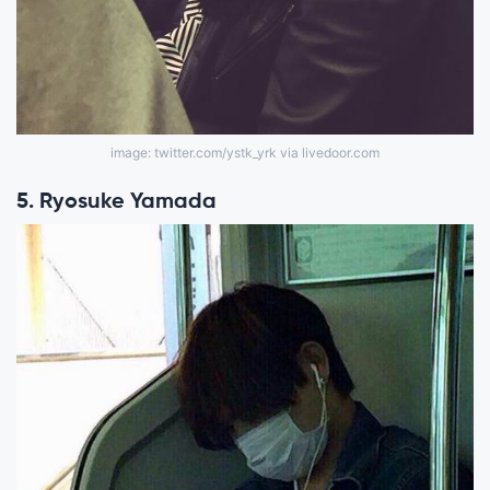
image: twitter.com/ystk_yrk via livedoor.com
5. Ryosuke Yamada