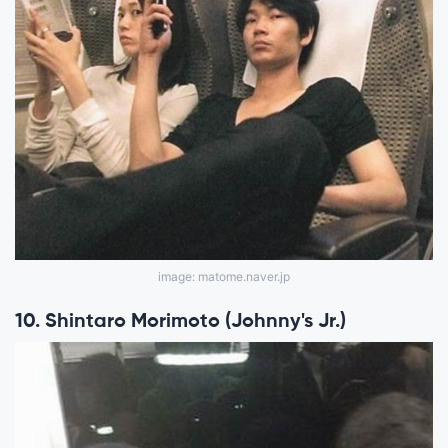
image: matome.naver.jp
10. Shintaro Morimoto (Johnny's Jr.)