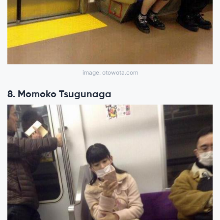
image: otowota.com
8. Momoko Tsugunaga