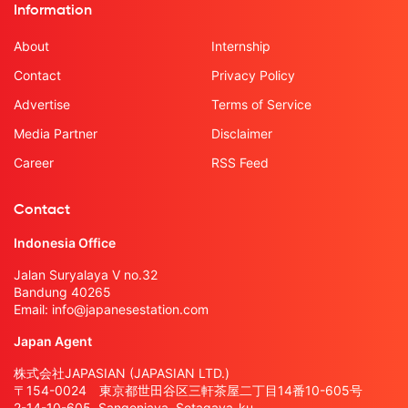
Information
About
Internship
Contact
Privacy Policy
Advertise
Terms of Service
Media Partner
Disclaimer
Career
RSS Feed
Contact
Indonesia Office
Jalan Suryalaya V no.32
Bandung 40265
Email:
info@japanesestation.com
Japan Agent
株式会社JAPASIAN (JAPASIAN LTD.)
〒154-0024 東京都世田谷区三軒茶屋二丁目14番10-605号
2-14-10-605, Sangenjaya, Setagaya-ku