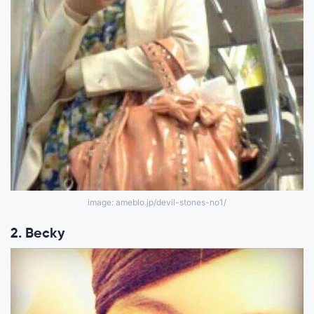
image: ameblo.jp/devil-stones-no1/
2. Becky