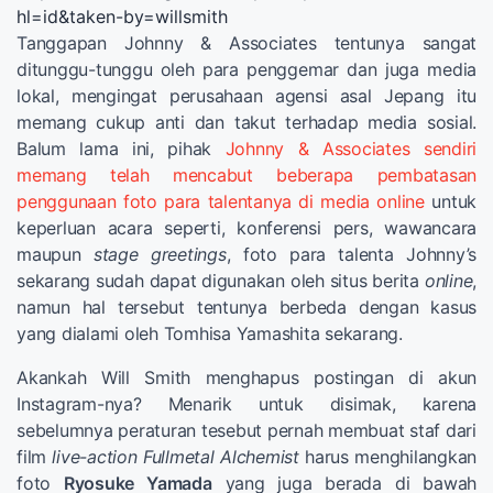
hl=id&taken-by=willsmith
Tanggapan Johnny & Associates tentunya sangat
ditunggu-tunggu oleh para penggemar dan juga media
lokal, mengingat perusahaan agensi asal Jepang itu
memang cukup anti dan takut terhadap media sosial.
Balum lama ini, pihak
Johnny & Associates sendiri
memang telah mencabut beberapa pembatasan
penggunaan foto para talentanya di media online
untuk
keperluan acara seperti, konferensi pers, wawancara
maupun
stage greetings
, foto para talenta Johnny’s
sekarang sudah dapat digunakan oleh situs berita
online
,
namun hal tersebut tentunya berbeda dengan kasus
yang dialami oleh Tomhisa Yamashita sekarang.
Akankah Will Smith menghapus postingan di akun
Instagram-nya? Menarik untuk disimak, karena
sebelumnya peraturan tesebut pernah membuat staf dari
film
live-action Fullmetal Alchemist
harus menghilangkan
foto
Ryosuke Yamada
yang juga berada di bawah