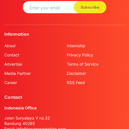
Subscribe
Information
About
Internship
Contact
Privacy Policy
Advertise
Terms of Service
Media Partner
Disclaimer
Career
RSS Feed
Contact
Indonesia Office
Jalan Suryalaya V no.32
Bandung 40265
Email:
info@japanesestation.com