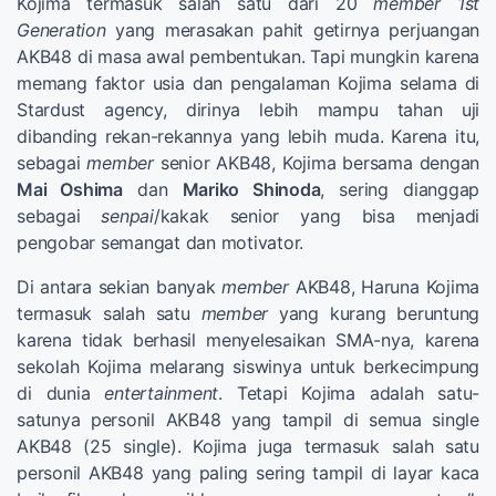
Kojima termasuk salah satu dari 20
member
1st
Generation
yang merasakan pahit getirnya perjuangan
AKB48 di masa awal pembentukan. Tapi mungkin karena
memang faktor usia dan pengalaman Kojima selama di
Stardust agency, dirinya lebih mampu tahan uji
dibanding rekan-rekannya yang lebih muda. Karena itu,
sebagai
member
senior AKB48, Kojima bersama dengan
Mai Oshima
dan
Mariko Shinoda
, sering dianggap
sebagai
senpai
/kakak senior yang bisa menjadi
pengobar semangat dan motivator.
Di antara sekian banyak
member
AKB48, Haruna Kojima
termasuk salah satu
member
yang kurang beruntung
karena tidak berhasil menyelesaikan SMA-nya, karena
sekolah Kojima melarang siswinya untuk berkecimpung
di dunia
entertainment
. Tetapi Kojima adalah satu-
satunya personil AKB48 yang tampil di semua single
AKB48 (25 single). Kojima juga termasuk salah satu
personil AKB48 yang paling sering tampil di layar kaca