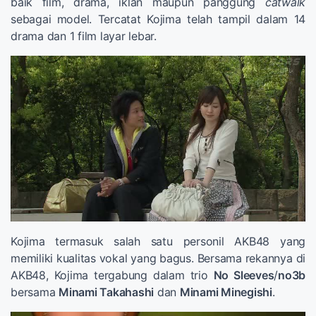
baik film, drama, iklan maupun panggung
catwalk
sebagai model. Tercatat Kojima telah tampil dalam 14
drama dan 1 film layar lebar.
Kojima termasuk salah satu personil AKB48 yang
memiliki kualitas vokal yang bagus. Bersama rekannya di
AKB48, Kojima tergabung dalam trio
No Sleeves
/
no3b
bersama
Minami Takahashi
dan
Minami Minegishi
.