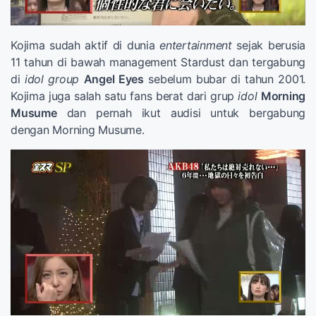
Kojima sudah aktif di dunia
entertainment
sejak berusia
11 tahun di bawah management Stardust dan tergabung
di
idol group
Angel Eyes
sebelum bubar di tahun 2001.
Kojima juga salah satu fans berat dari grup
idol
Morning
Musume
dan pernah ikut audisi untuk bergabung
dengan Morning Musume.