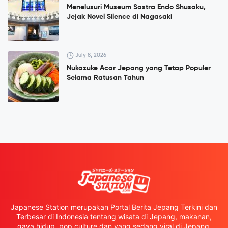
Menelusuri Museum Sastra Endō Shūsaku,
Jejak Novel Silence di Nagasaki
July 8, 2026
Nukazuke Acar Jepang yang Tetap Populer
Selama Ratusan Tahun
Japanese Station merupakan Portal Berita Jepang Terkini dan
Terbesar di Indonesia tentang wisata di Jepang, makanan,
gaya hidup, pop culture dan yang sedang viral di Jepang.