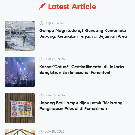
Latest Article
July 29, 2026
Gempa Magnitudo 6,8 Guncang Kumamoto
Jepang: Kerusakan Terjadi di Sejumlah Area
July 23, 2026
Konser”Cafuné" Centimillimental di Jakarta
Bangkitkan Sisi Emosional Penonton!
July 20, 2026
Jepang Beri Lampu Hijau untuk "Melarang"
Penginapan Pribadi di Pemukiman
July 10, 2026