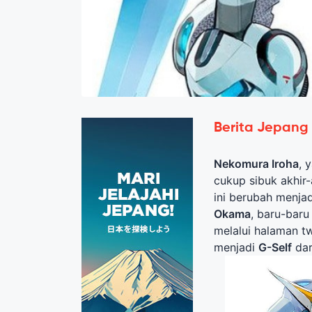
Berita Jepang
Nekomura Iroha
, 
cukup sibuk akhir-
ini berubah menja
Okama
, baru-baru 
melalui halaman t
menjadi
G-Self
da