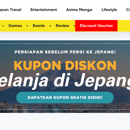
apan Travel
Entertainment
Anime Manga
Lifestyle
C
Games
Events
Review
Discount Voucher