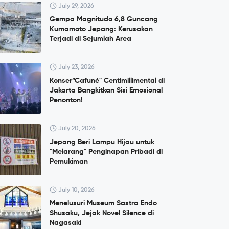
July 29, 2026
Gempa Magnitudo 6,8 Guncang
Kumamoto Jepang: Kerusakan
Terjadi di Sejumlah Area
July 23, 2026
Konser”Cafuné" Centimillimental di
Jakarta Bangkitkan Sisi Emosional
Penonton!
July 20, 2026
Jepang Beri Lampu Hijau untuk
"Melarang" Penginapan Pribadi di
Pemukiman
July 10, 2026
Menelusuri Museum Sastra Endō
Shūsaku, Jejak Novel Silence di
Nagasaki