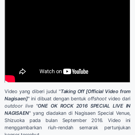
Video yang diberi judul "
Taking Off [Official Video from
Nagisaen]
" ini dibuat dengan bentuk
offshoot
video dari
outdoor live
"
ONE OK ROCK 2016 SPECIAL LIVE IN
NAGISAEN
" yang diadakan di Nagisaen Special Venue,
Shizuoka pada bulan September 2016. Video ini
menggambarkan riuh-rendah semarak pertunjukan
konser tersebut.