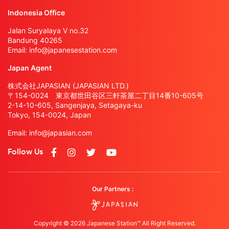
Indonesia Office
Jalan Suryalaya V no.32
Bandung 40265
Email:
info@japanesestation.com
Japan Agent
株式会社JAPASIAN (JAPASIAN LTD.)
〒154-0024 東京都世田谷区三軒茶屋二丁目14番10-605号
2-14-10-605, Sangenjaya, Setagaya-ku
Tokyo, 154-0024, Japan
Email:
info@japasian.com
Follow Us
Our Partners :
Copyright © 2026 Japanese Station™ All Right Reserved.