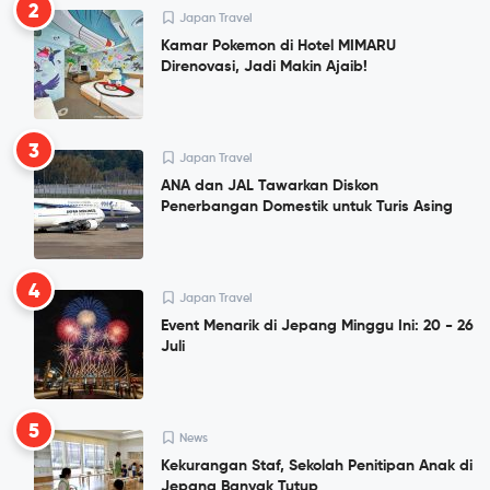
2
Japan Travel
Kamar Pokemon di Hotel MIMARU
Direnovasi, Jadi Makin Ajaib!
3
Japan Travel
ANA dan JAL Tawarkan Diskon
Penerbangan Domestik untuk Turis Asing
4
Japan Travel
Event Menarik di Jepang Minggu Ini: 20 - 26
Juli
5
News
Kekurangan Staf, Sekolah Penitipan Anak di
Jepang Banyak Tutup