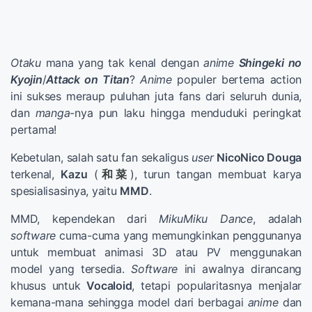
Otaku
mana yang tak kenal dengan
anime
Shingeki no
Kyojin
/
Attack on Titan
?
Anime
populer bertema action
ini sukses meraup puluhan juta fans dari seluruh dunia,
dan
manga
-nya pun laku hingga menduduki peringkat
pertama!
Kebetulan, salah satu fan sekaligus
user
NicoNico Douga
terkenal,
Kazu
(
和菜
), turun tangan membuat karya
spesialisasinya, yaitu
MMD
.
MMD, kependekan dari
MikuMiku Dance
, adalah
software
cuma-cuma yang memungkinkan penggunanya
untuk membuat animasi 3D atau PV menggunakan
model yang tersedia.
Software
ini awalnya dirancang
khusus untuk
Vocaloid
, tetapi popularitasnya menjalar
kemana-mana sehingga model dari berbagai
anime
dan