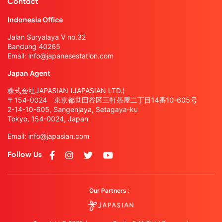
Contact
Indonesia Office
Jalan Suryalaya V no.32
Bandung 40265
Email:
info@japanesestation.com
Japan Agent
株式会社JAPASIAN (JAPASIAN LTD.)
〒154-0024 東京都世田谷区三軒茶屋二丁目14番10-605号
2-14-10-605, Sangenjaya, Setagaya-ku
Tokyo, 154-0024, Japan
Email:
info@japasian.com
Follow Us
Our Partners :