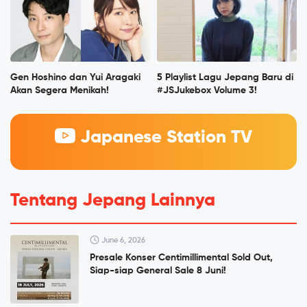
Gen Hoshino dan Yui Aragaki
5 Playlist Lagu Jepang Baru di
Akan Segera Menikah!
#JSJukebox Volume 3!
Japanese Station TV
Tentang Jepang Lainnya
June 6, 2026
Presale Konser Centimillimental Sold Out,
Siap-siap General Sale 8 Juni!