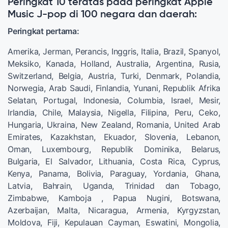
Peringkat 10 teratas pada peringkat Apple
Music J-pop di 100 negara dan daerah:
Peringkat pertama:
Amerika, Jerman, Perancis, Inggris, Italia, Brazil, Spanyol,
Meksiko, Kanada, Holland, Australia, Argentina, Rusia,
Switzerland, Belgia, Austria, Turki, Denmark, Polandia,
Norwegia, Arab Saudi, Finlandia, Yunani, Republik Afrika
Selatan, Portugal, Indonesia, Columbia, Israel, Mesir,
Irlandia, Chile, Malaysia, Nigella, Filipina, Peru, Ceko,
Hungaria, Ukraina, New Zealand, Romania, United Arab
Emirates, Kazakhstan, Ekuador, Slovenia, Lebanon,
Oman, Luxembourg, Republik Dominika, Belarus,
Bulgaria, El Salvador, Lithuania, Costa Rica, Cyprus,
Kenya, Panama, Bolivia, Paraguay, Yordania, Ghana,
Latvia, Bahrain, Uganda, Trinidad dan Tobago,
Zimbabwe, Kamboja , Papua Nugini, Botswana,
Azerbaijan, Malta, Nicaragua, Armenia, Kyrgyzstan,
Moldova, Fiji, Kepulauan Cayman, Eswatini, Mongolia,