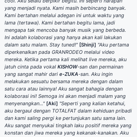
cool. Aku selalu berpikir begitu. Ini seperti harapan
yang menjadi nyata. Kami masih berbincang banyak.
Kami bertahan melalui adegan ini untuk waktu yang
lama (tertawa). Kami bertahan begitu lama, jadi
mengapa tak mencoba banyak musik yang berbeda.
Ini adalah kolaborasi yang hanya akan kali lakukan
dalam satu malam. Stay tuned!"
[Shinji]
"Aku pertama
diperkenalkan pada GRANRODEO melalui video
mereka. Ketika pertama kali melihat live mereka, aku
jatuh cinta pada vokal
KISHOW
-san dan permainan
yang sangat mahir dari
e-ZUKA
-san. Aku ingin
melakukan sesuatu bersama mereka dengan dalam
satu cara atau lainnya! Aku sangat bahagia dengan
kolaborasi ini! Semoga ini akan menjadi malam yang
menyenangkan..."
[Aki]
"Seperti yang kalian ketahui,
aku bergaul dengan TOTALFAT dalam kehiduan pribadi
dan kami saling pergi ke pertunjukan satu sama lain.
Aku sangat menyukai tingkah laku positif mereka yang
konstan dan jiwa mereka yang kekanak-kanakan. Aku