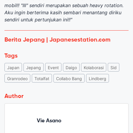
mobil!! "III" sendiri merupakan sebuah heavy rotation.
Aku ingin berterima kasih sembari menantang diriku
sendiri untuk pertunjukan ini!!"
Berita Jepang | Japanesestation.com
Tags
Japan
Jepang
Event
Daigo
Kolaborasi
Sid
Granrodeo
Totalfat
Collabo Bang
Lindberg
Author
Vie Asano