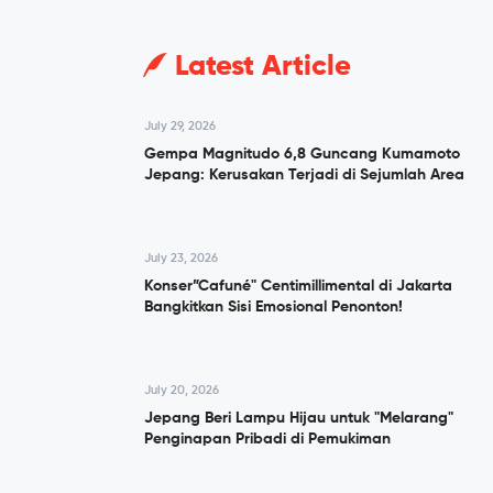
Latest Article
July 29, 2026
Gempa Magnitudo 6,8 Guncang Kumamoto
Jepang: Kerusakan Terjadi di Sejumlah Area
July 23, 2026
Konser”Cafuné" Centimillimental di Jakarta
Bangkitkan Sisi Emosional Penonton!
July 20, 2026
Jepang Beri Lampu Hijau untuk "Melarang"
Penginapan Pribadi di Pemukiman