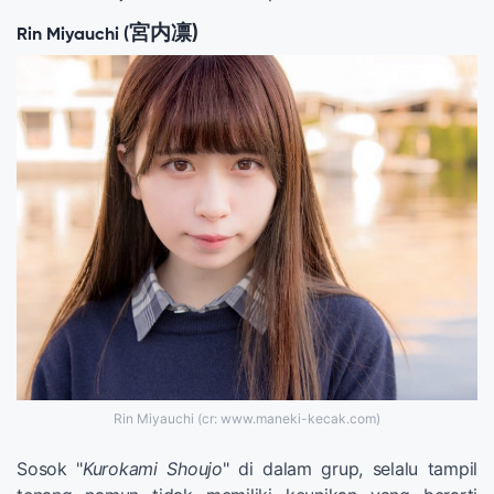
宮内凛
)
Rin Miyauchi (
Rin Miyauchi (cr: www.maneki-kecak.com)
Sosok "
Kurokami
Shoujo
" di dalam grup, selalu tampil