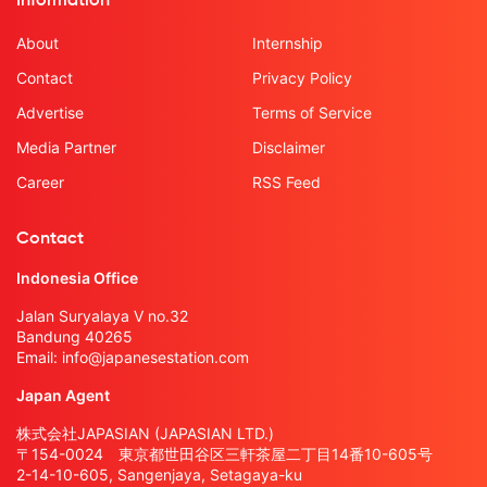
Information
About
Internship
Contact
Privacy Policy
Advertise
Terms of Service
Media Partner
Disclaimer
Career
RSS Feed
Contact
Indonesia Office
Jalan Suryalaya V no.32
Bandung 40265
Email:
info@japanesestation.com
Japan Agent
株式会社JAPASIAN (JAPASIAN LTD.)
〒154-0024 東京都世田谷区三軒茶屋二丁目14番10-605号
2-14-10-605, Sangenjaya, Setagaya-ku