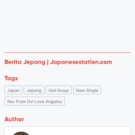
Berita Jepang | Japanesestation.com
Tags
Japan
Jepang
Idol Group
New Single
Rev From Dvl Love Arigatou
Author