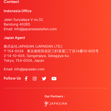
Contact
Indonesia Office
Jalan Suryalaya V no.32
Bandung 40265
Email:
info@japanesestation.com
Japan Agent
株式会社JAPASIAN (JAPASIAN LTD.)
〒154-0024 東京都世田谷区三軒茶屋二丁目14番10-605号
2-14-10-605, Sangenjaya, Setagaya-ku
Tokyo, 154-0024, Japan
Email:
info@japasian.com
Follow Us
Our Partners :