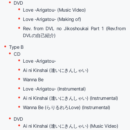
DVD
Love -Arigatou- (Music Video)
Love -Arigatou- (Making of)
Rev. from DVL no Jikoshoukai Part 1 (Rev.from
DVLの自己紹介)
Type B
CD
Love -Arigatou-
Ai ni Kinshai (逢いにきんしゃい)
Wanna Be
Love -Arigatou- (Instrumental)
Ai ni Kinshai (逢いにきんしゃい) (Instrumental)
Wanna Be (らりるれろLove) (Instrumental)
DVD
Ai ni Kinshai (逢いにきんしゃい) (Music Video)