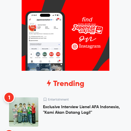
Trending
1
Entertainment
Exclusive Interview Lienel AFA Indonesia,
"Kami Akan Datang Lagi!"