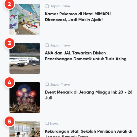
2
Japan Travel
Kamar Pokemon di Hotel MIMARU
Direnovasi, Jadi Makin Ajaib!
3
Japan Travel
ANA dan JAL Tawarkan Diskon
Penerbangan Domestik untuk Turis Asing
4
Japan Travel
Event Menarik di Jepang Minggu Ini: 20 - 26
Juli
5
News
Kekurangan Staf, Sekolah Penitipan Anak di