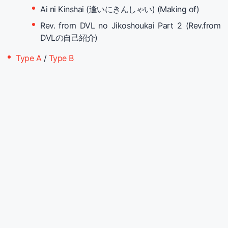
Ai ni Kinshai (逢いにきんしゃい) (Making of)
Rev. from DVL no Jikoshoukai Part 2 (Rev.from
DVLの自己紹介)
Type A
/
Type B