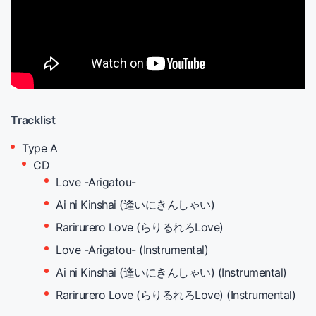
Tracklist
Type A
CD
Love -Arigatou-
Ai ni Kinshai (逢いにきんしゃい)
Rarirurero Love (らりるれろLove)
Love -Arigatou- (Instrumental)
Ai ni Kinshai (逢いにきんしゃい) (Instrumental)
Rarirurero Love (らりるれろLove) (Instrumental)