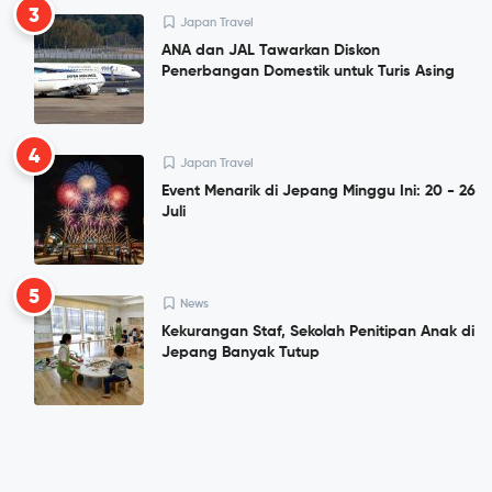
3
Japan Travel
ANA dan JAL Tawarkan Diskon
Penerbangan Domestik untuk Turis Asing
4
Japan Travel
Event Menarik di Jepang Minggu Ini: 20 - 26
Juli
5
News
Kekurangan Staf, Sekolah Penitipan Anak di
Jepang Banyak Tutup