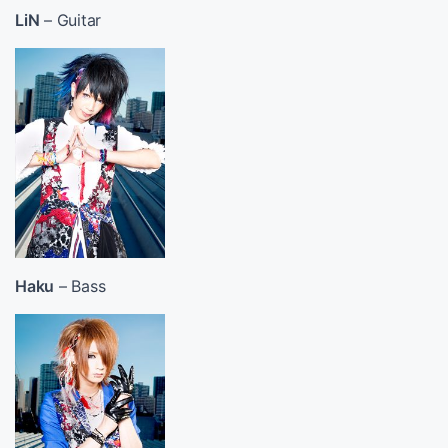
LiN
– Guitar
Haku
– Bass