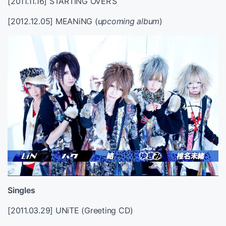
[2011.11.16] STARTiNG OVER’S
[2012.12.05] MEANiNG (
upcoming album
)
Singles
[2011.03.29] UNiTE (Greeting CD)