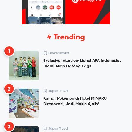
Trending
1
Entertainment
Exclusive Interview Lienel AFA Indonesia,
"Kami Akan Datang Lagi!"
2
Japan Travel
Kamar Pokemon di Hotel MIMARU
Direnovasi, Jadi Makin Ajaib!
3
Japan Travel