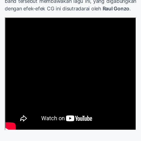
band tersebut membawakan lagu ini, yang digabungkan
dengan efek-efek CG ini disutradarai oleh
Raul Gonzo
.