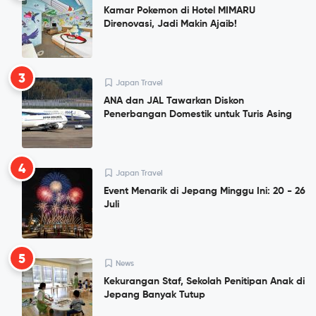
Kamar Pokemon di Hotel MIMARU
Direnovasi, Jadi Makin Ajaib!
3
Japan Travel
ANA dan JAL Tawarkan Diskon
Penerbangan Domestik untuk Turis Asing
4
Japan Travel
Event Menarik di Jepang Minggu Ini: 20 - 26
Juli
5
News
Kekurangan Staf, Sekolah Penitipan Anak di
Jepang Banyak Tutup