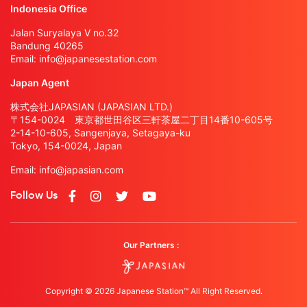
Indonesia Office
Jalan Suryalaya V no.32
Bandung 40265
Email:
info@japanesestation.com
Japan Agent
株式会社JAPASIAN (JAPASIAN LTD.)
〒154-0024 東京都世田谷区三軒茶屋二丁目14番10-605号
2-14-10-605, Sangenjaya, Setagaya-ku
Tokyo, 154-0024, Japan
Email:
info@japasian.com
Follow Us
Our Partners :
Copyright © 2026 Japanese Station™ All Right Reserved.