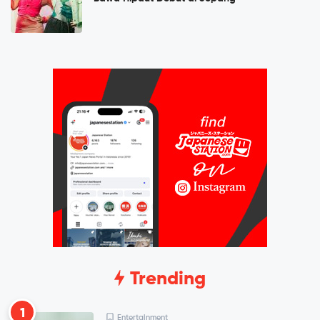
Trending
1
Entertainment