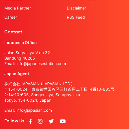
Media Partner
Disclaimer
Career
RSS Feed
Contact
Indonesia Office
Jalan Suryalaya V no.32
Bandung 40265
Email:
info@japanesestation.com
Japan Agent
株式会社JAPASIAN (JAPASIAN LTD.)
〒154-0024 東京都世田谷区三軒茶屋二丁目14番10-605号
2-14-10-605, Sangenjaya, Setagaya-ku
Tokyo, 154-0024, Japan
Email:
info@japasian.com
Follow Us