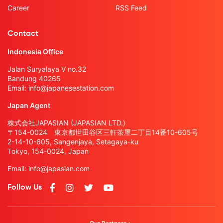
Career
RSS Feed
Contact
Indonesia Office
Jalan Suryalaya V no.32
Bandung 40265
Email:
info@japanesestation.com
Japan Agent
株式会社JAPASIAN (JAPASIAN LTD.)
〒154-0024 東京都世田谷区三軒茶屋二丁目14番10-605号
2-14-10-605, Sangenjaya, Setagaya-ku
Tokyo, 154-0024, Japan
Email:
info@japasian.com
Follow Us