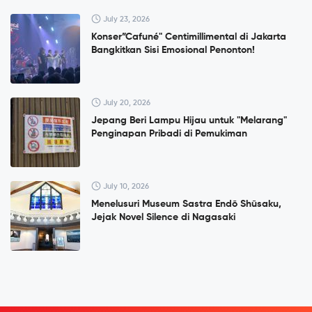
July 23, 2026
Konser”Cafuné" Centimillimental di Jakarta
Bangkitkan Sisi Emosional Penonton!
July 20, 2026
Jepang Beri Lampu Hijau untuk "Melarang"
Penginapan Pribadi di Pemukiman
July 10, 2026
Menelusuri Museum Sastra Endō Shūsaku,
Jejak Novel Silence di Nagasaki